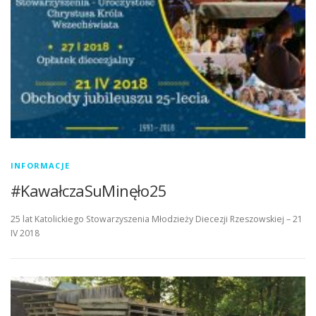
INFORMACJE
#KawałczaSuMinęło25
25 lat Katolickiego Stowarzyszenia Młodzieży Diecezji Rzeszowskiej – 21
IV 2018