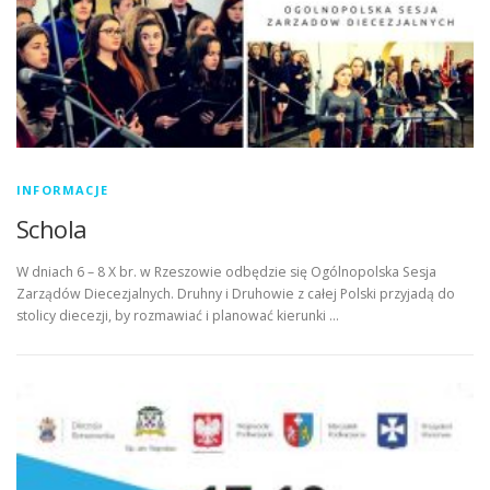
INFORMACJE
Schola
W dniach 6 – 8 X br. w Rzeszowie odbędzie się Ogólnopolska Sesja
Zarządów Diecezjalnych. Druhny i Druhowie z całej Polski przyjadą do
stolicy diecezji, by rozmawiać i planować kierunki …