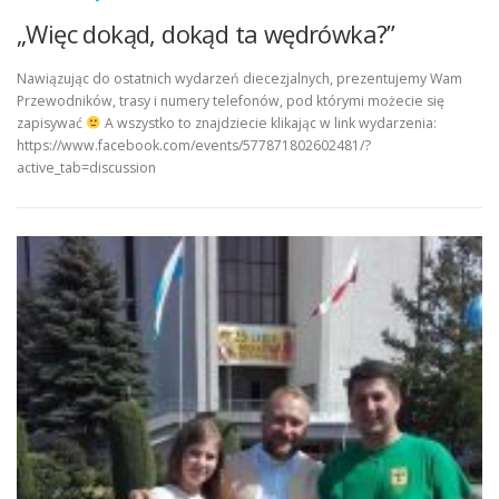
„Więc dokąd, dokąd ta wędrówka?”
Nawiązując do ostatnich wydarzeń diecezjalnych, prezentujemy Wam
Przewodników, trasy i numery telefonów, pod którymi możecie się
zapisywać
A wszystko to znajdziecie klikając w link wydarzenia:
https://www.facebook.com/events/577871802602481/?
active_tab=discussion