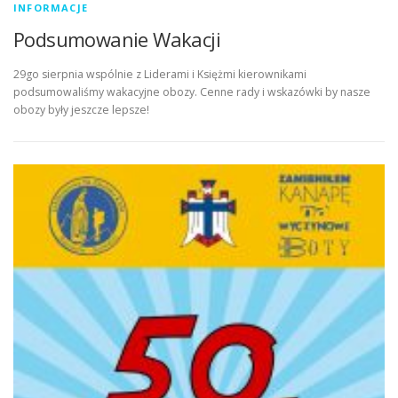
INFORMACJE
Podsumowanie Wakacji
29go sierpnia wspólnie z Liderami i Księżmi kierownikami
podsumowaliśmy wakacyjne obozy. Cenne rady i wskazówki by nasze
obozy były jeszcze lepsze!