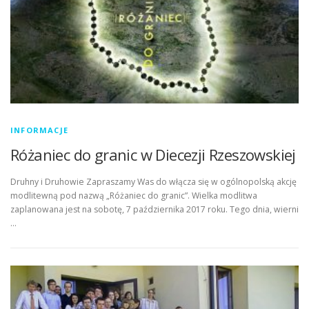
INFORMACJE
Różaniec do granic w Diecezji Rzeszowskiej
Druhny i Druhowie Zapraszamy Was do włącza się w ogólnopolską akcję
modlitewną pod nazwą „Różaniec do granic”. Wielka modlitwa
zaplanowana jest na sobotę, 7 października 2017 roku. Tego dnia, wierni
…