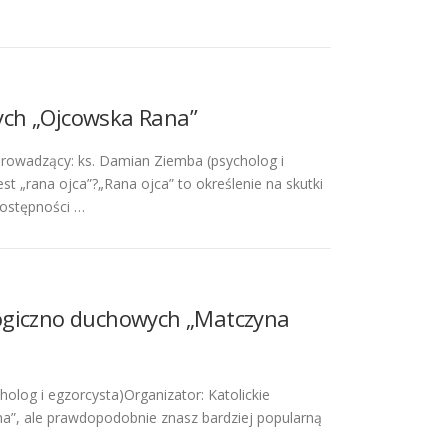
ych „Ojcowska Rana”
owadzący: ks. Damian Ziemba (psycholog i
t „rana ojca”?„Rana ojca” to określenie na skutki
dostępności …
logiczno duchowych „Matczyna
olog i egzorcysta)Organizator: Katolickie
a”, ale prawdopodobnie znasz bardziej popularną