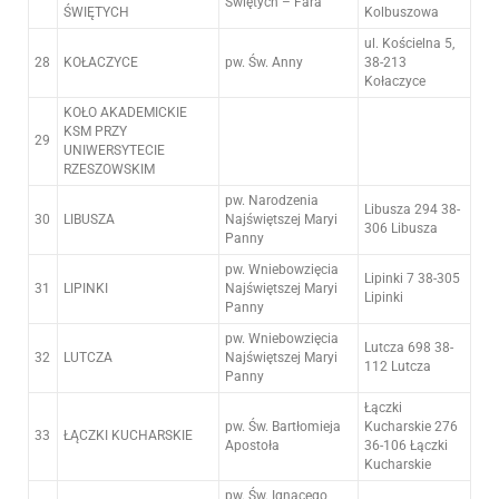
Świętych – Fara
ŚWIĘTYCH
Kolbuszowa
ul. Kościelna 5,
28
KOŁACZYCE
pw. Św. Anny
38-213
Kołaczyce
KOŁO AKADEMICKIE
KSM PRZY
29
UNIWERSYTECIE
RZESZOWSKIM
pw. Narodzenia
Libusza 294 38-
30
LIBUSZA
Najświętszej Maryi
306 Libusza
Panny
pw. Wniebowzięcia
Lipinki 7 38-305
31
LIPINKI
Najświętszej Maryi
Lipinki
Panny
pw. Wniebowzięcia
Lutcza 698 38-
32
LUTCZA
Najświętszej Maryi
112 Lutcza
Panny
Łączki
pw. Św. Bartłomieja
Kucharskie 276
33
ŁĄCZKI KUCHARSKIE
Apostoła
36-106 Łączki
Kucharskie
pw. Św. Ignacego