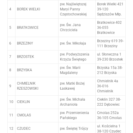
pw. Najświętszej
Borek Wielki 421
4
BOREK WIELKI
Maryi Panny
39-120
Częstochowskiej
Sędziszów Młp.
Bratkowice 402
pw. Św. Jana
5
BRATKOWICE
36-055
Chrzciciela
Bratkowice
Brzeziny 619 39-
6
BRZEZINY
pw. Św. Mikołaja
111 Brzeziny
pw. Podwyższenia
ul. Słoneczna 1
7
BRZOSTEK
Krzyża Świętego
39-230 Brzostek
pw. Św. Marii
Brzyska 15a 38-
8
BRZYSKA
Magdaleny
212 Brzyska
Chmielnik 4a
CHMIELNIK
pw. Matki Bożej
9
36-016
RZESZOWSKI
Łaskawej
Chmielnik
pw. Św. Michała
Cieklin 327 38-
10
CIEKLIN
Archanioła
222 Dębowiec
pw. Przemienienia
Cmolas 252a
11
CMOLAS
Pańskiego
36-105 Cmolas
ul. Kościelna 1
12
CZUDEC
pw. Świętej Trójcy
38-120 Czudec