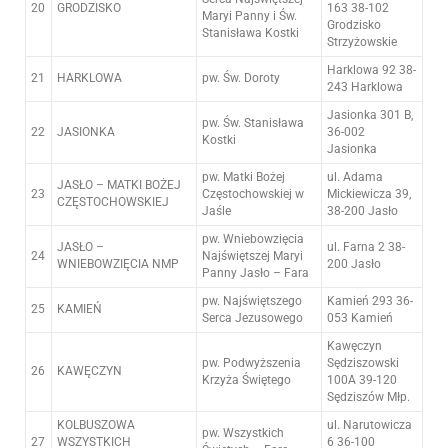
20
GRODZISKO
163 38-102
Maryi Panny i Św.
Grodzisko
Stanisława Kostki
Strzyżowskie
Harklowa 92 38-
21
HARKLOWA
pw. Św. Doroty
243 Harklowa
Jasionka 301 B,
pw. Św. Stanisława
22
JASIONKA
36-002
Kostki
Jasionka
pw. Matki Bożej
ul. Adama
JASŁO – MATKI BOŻEJ
23
Częstochowskiej w
Mickiewicza 39,
CZĘSTOCHOWSKIEJ
Jaśle
38-200 Jasło
pw. Wniebowzięcia
JASŁO –
ul. Farna 2 38-
24
Najświętszej Maryi
WNIEBOWZIĘCIA NMP
200 Jasło
Panny Jasło – Fara
pw. Najświętszego
Kamień 293 36-
25
KAMIEŃ
Serca Jezusowego
053 Kamień
Kawęczyn
pw. Podwyższenia
Sędziszowski
26
KAWĘCZYN
Krzyża Świętego
100A 39-120
Sędziszów Młp.
KOLBUSZOWA
ul. Narutowicza
pw. Wszystkich
27
WSZYSTKICH
6 36-100