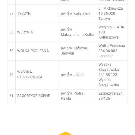
Bożej
36-050 Trzeboś
ul. Mickiewicza
57
TYCZYN
pw. Św. Katarzyny
10 36-020
Tyczyn
Werynia 114 36-
pw. Św.
58
WERYNIA
100
Maksymiliana Kolbe
Kolbuszowa
Wólka Podleśna
pw. Św. Królowej
59
WÓLKA PODLEŚNA
334 36-002
Jadwigi
Jasionka
Wysoka
Strzyżowska
WYSOKA
60
pw. Św. Józefa
241 38-123
STRZYŻOWSKA
Wysoka
Strzyżowska
pw. Św. Piotra i
Zagorzyce 224,
61
ZAGORZYCE GÓRNE
Pawła
39-126