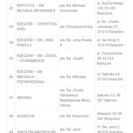
ul. Sucharskiego
ROPCZYCE – ŚW.
pw. Św. Michała
42
105 39-100
MICHAŁA ARCHANIOŁA
Archanioła
Ropczyce
ul. Ks. Józefa
RZESZÓW – CHRYSTYUS
43
pw. Chsystusa Króla
Jałowego 37,
KRÓL
35-510 Rzeszów
RZESZÓW – ŚW. JANA
pw. Św. Jana Pawła
ul. św. Kingi 5,
44
PAWŁA II
II
35-614 Rzeszów
ul. Partyzantów
RZESZÓW – ŚW. JÓZEFA
45
pw. Św. Józefa
38 35-234
– STAROMIEŚCIE
Rzeszów
RZESZÓW – ŚW.
ul. Dębicka 64
46
MIKOŁAJA –
pw. Św. Mikołaja
35-503 Rzeszów
PRZYBYSZÓWKA
pw. Św. Józefa
Oblubieńca
Sękowa 13, 38-
47
SĘKOWA
Najświętszej Maryi
307 Sękowa
Panny
Sławęcin 39 38-
48
SŁAWĘCIN
pw. Św. Katarzyny
242 Skołyszyn
Pl. Św. Jana 2
pw. Św. Jana
49
SOKOŁÓW MAŁOPOLSKI
36-050 Sokołów