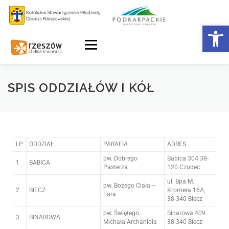
Otwórz 
Menu
SPIS ODDZIAŁÓW I KÓŁ
LP
ODDZIAŁ
PARAFIA
ADRES
pw. Dobrego
Babica 304 38-
1
BABICA
Pasterza
120 Czudec
ul. Bpa M.
pw. Bożego Ciała –
2
BIECZ
Kromera 16A,
Fara
38-340 Biecz
pw. Świętego
Binarowa 409
3
BINAROWA
Michała Archanioła
38-340 Biecz