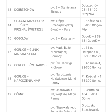
Dobrzechów
pw. Św. Stanisława
13
DOBRZECHÓW
281 38-100
Biskupa
Strzyżów
GŁOGÓW MAŁOPOLSKI
pw. Trójcy
ul. Kościelna 4
14
– TRÓJCY
Przenajświętszej
36-060 Głogów
PRZENAJŚWIĘTSZEJ
Głogów – Fara
Młp.
Gogołów 2 38-
15
GOGOŁÓW
pw. Św. Katarzyny
131 Gogołów
pw. Matki Bożej
ul. 11-go
GORLICE – GLINIK
16
Nieustającej
Listopada 89,
MARIAMPOLSKI
Pomocy
38-300 Gorlice
pw. Św. Jadwigi
ul. Ariańska 4,
17
GORLICE – ŚW. JADWIGI
Królowej
38-300 Gorlice
pw. Narodzenia
GORLICE –
Pl. Kościelny 1
18
Najświętszej Maryi
NARODZENIA NMP
38-300 Gorlice
Panny
pw. Ofiarowania
ul. Centralna
19
GÓRNO
Najświętszej Maryi
104 36-051
Panny
Górno
Grodzisko
pw. Niepokalanego
Strzyżowskie
Serca Najświętszej