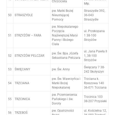
Chrzciciela
Młp.
pw. Matki Bożej
Straszydle 392,
50
STRASZYDLE
Nieustającej
36-043
Pomocy
Straszydle
pw. Niepokalanego
Poczęcia
ul. Przekopana
51
STRZYŻÓW – FARA
Najświętszej Maryi
1 38-100
Panny i Bożego
Strzyżów
Ciała
ul. Jana Pawła II
pw. Św. Bpa Józefa
52
STRZYŻÓW PELCZAR
1, 38-100
Sebastiana Pelczara
Strzyżów
Święcany 7 38-
53
ŚWIĘCANY
pw. Św. Anny
242 Skołyszyn
pw. Św. Wawrzyńca i
Trzciana k.
54
TRZCIANA
Matki Bożej
Rzeszowa 140
Niepokalanej
36-071 Trzciana
pw. Przemienienia
Trzcinica 103
55
TRZCINICA
Pańskiego i św.
38-207 Przysieki
Doroty
pw. Opatrzności
ul. Kościelna 12,
56
TRZEBOŚ