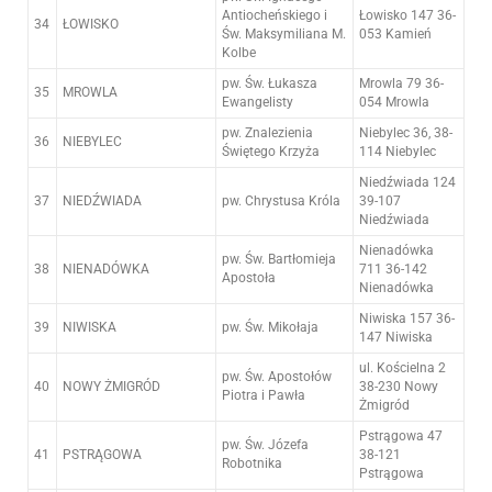
Antiocheńskiego i
Łowisko 147 36-
34
ŁOWISKO
Św. Maksymiliana M.
053 Kamień
Kolbe
pw. Św. Łukasza
Mrowla 79 36-
35
MROWLA
Ewangelisty
054 Mrowla
pw. Znalezienia
Niebylec 36, 38-
36
NIEBYLEC
Świętego Krzyża
114 Niebylec
Niedźwiada 124
37
NIEDŹWIADA
pw. Chrystusa Króla
39-107
Niedźwiada
Nienadówka
pw. Św. Bartłomieja
38
NIENADÓWKA
711 36-142
Apostoła
Nienadówka
Niwiska 157 36-
39
NIWISKA
pw. Św. Mikołaja
147 Niwiska
ul. Kościelna 2
pw. Św. Apostołów
40
NOWY ŻMIGRÓD
38-230 Nowy
Piotra i Pawła
Żmigród
Pstrągowa 47
pw. Św. Józefa
41
PSTRĄGOWA
38-121
Robotnika
Pstrągowa