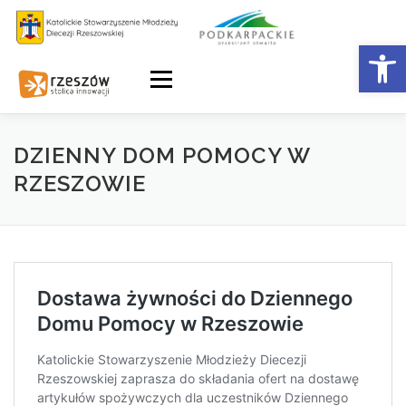
Skip
to
Otwórz 
content
Menu
DZIENNY DOM POMOCY W
RZESZOWIE