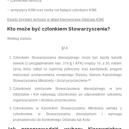
– członkowie seniorzy,
– sympatycy KSM oraz osoby nie będące członkami KSM.
Ksiądz Asystent wchodzi w skład Kierownictwa Oddziału KSM.
Kto może być członkiem Stowarzyszenia?
Według statutu:
§14
Członkiem Stowarzyszenia diecezjalnego może być każdy katolik
świecki (z uwzględnieniem kan. 316 § 1 KPK) między 16. a 30. rokiem
życia, który odbył co najmniej półroczny staż kandydacki, pragnie
realizować postanowienia niniejszego Statutu, Statutu Katolickiego
Stowarzyszenia Młodzieży i złożył przyrzeczenie.**
Członkowie założyciele Stowarzyszenia diecezjalnego, w tym
Oddziałów i Kół nabywają członkostwo po odpowiednim szkoleniu
organizacyjnym i złożeniu przyrzeczenia.
Członkostwo w Katolickim Stowarzyszeniu Młodzieży wynika z
członkostwa w Stowarzyszeniu diecezjalnym i wymaga
przynależności do konkretnego Oddziału lub Koła.
Jak przeprowadzić wybory Kierownictwa