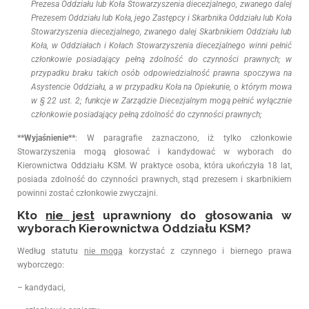
Prezesa Oddziału lub Koła Stowarzyszenia diecezjalnego, zwanego dalej
Prezesem Oddziału lub Koła, jego Zastępcy i Skarbnika Oddziału lub Koła
Stowarzyszenia diecezjalnego, zwanego dalej Skarbnikiem Oddziału lub
Koła, w Oddziałach i Kołach Stowarzyszenia diecezjalnego winni pełnić
członkowie posiadający pełną zdolność do czynności prawnych; w
przypadku braku takich osób odpowiedzialność prawna spoczywa na
Asystencie Oddziału, a w przypadku Koła na Opiekunie, o którym mowa
w § 22 ust. 2; funkcje w Zarządzie Diecezjalnym mogą pełnić wyłącznie
członkowie posiadający pełną zdolność do czynności prawnych;
**Wyjaśnienie**
: W paragrafie zaznaczono, iż tylko członkowie
Stowarzyszenia mogą głosować i kandydować w wyborach do
Kierownictwa Oddziału KSM. W praktyce osoba, która ukończyła 18 lat,
posiada zdolność do czynności prawnych, stąd prezesem i skarbnikiem
powinni zostać członkowie zwyczajni.
Kto
nie jest
uprawniony do głosowania w
wyborach Kierownictwa Oddziału KSM?
Według statutu
nie mogą
korzystać z czynnego i biernego prawa
wyborczego:
– kandydaci,