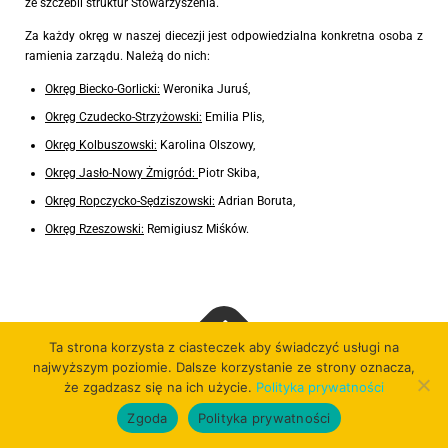
ze szczebli struktur Stowarzyszenia.
Za każdy okręg w naszej diecezji jest odpowiedzialna konkretna osoba z
ramienia zarządu. Należą do nich:
Okręg Biecko-Gorlicki:
Weronika Juruś,
Okręg Czudecko-Strzyżowski:
Emilia Plis,
Okręg Kolbuszowski:
Karolina Olszowy,
Okręg Jasło-Nowy Żmigród:
Piotr Skiba,
Okręg Ropczycko-Sędziszowski:
Adrian Boruta,
Okręg Rzeszowski:
Remigiusz Miśków.
Ta strona korzysta z ciasteczek aby świadczyć usługi na
najwyższym poziomie. Dalsze korzystanie ze strony oznacza,
Copyright © 2026
że zgadzasz się na ich użycie.
Polityka prywatności
Zgoda
Polityka prywatności