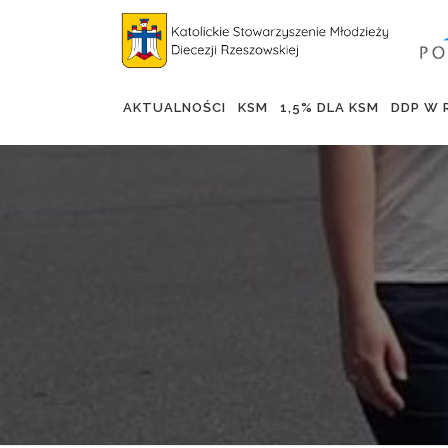
Skip
to
content
AKTUALNOŚCI
KSM
1,5% DLA KSM
DDP W 