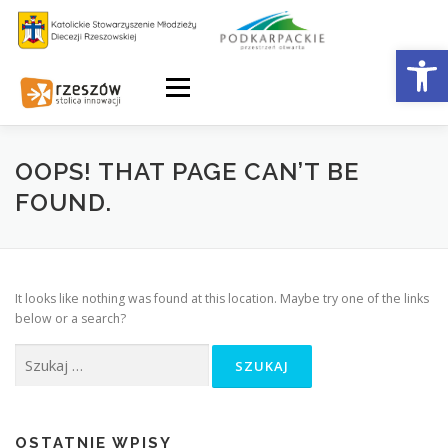
Skip
to
Otwórz 
content
Menu
OOPS! THAT PAGE CAN’T BE
FOUND.
It looks like nothing was found at this location. Maybe try one of the links
below or a search?
Szukaj:
OSTATNIE WPISY