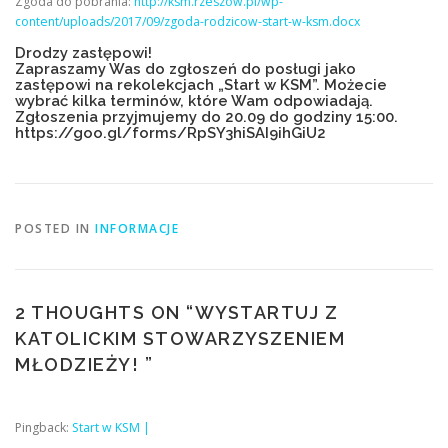
Zgoda do pobrania:
http://ksm.rzeszow.pl/wp-
content/uploads/2017/09/zgoda-rodzicow-start-w-ksm.docx
Drodzy zastępowi!
Zapraszamy Was do zgłoszeń do posługi jako
zastępowi na rekolekcjach „Start w KSM”. Możecie
wybrać kilka terminów, które Wam odpowiadają.
Zgłoszenia przyjmujemy do 20.09 do godziny 15:00.
https://goo.gl/forms/RpSY3hiSAI9ihGiU2
POSTED IN
INFORMACJE
2 THOUGHTS ON “
WYSTARTUJ Z
KATOLICKIM STOWARZYSZENIEM
MŁODZIEŻY!
”
Pingback:
Start w KSM |