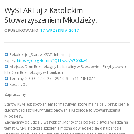
WySTARTuj z Katolickim
Stowarzyszeniem Młodzieży!
OPUBLIKOWANO
17 WRZEŚNIA 2017
Rekolekcje „Start w KSM”. Informacje i
zapisy:
https://goo.gl/forms/flQ11AzUyWS0f0kw1
Miejsce: Dom Rekolekcyjny bł. Karoliny w Rzeszowie – Przybyszówce
lub Dom Rekolekcyjny w Lipinkach!
Terminy: 29.09 – 1.10, 27 – 29.10, 3 – 5.11,
10-12.11
Koszt: 70 zł
Zapraszamy!
Start w KSM jest spotkaniem formacyjnym, które ma na celu przybliżenie
duchowości i struktury funkcjonowania Katolickiego Stowarzyszenia
Młodzieży.
Zachęcamy do udziału wszystkich, którzy chcą pogłębić swoją wiedzę na
temat KSM-u. Podczas szkolenia można dowiedzieć się o najbardziej