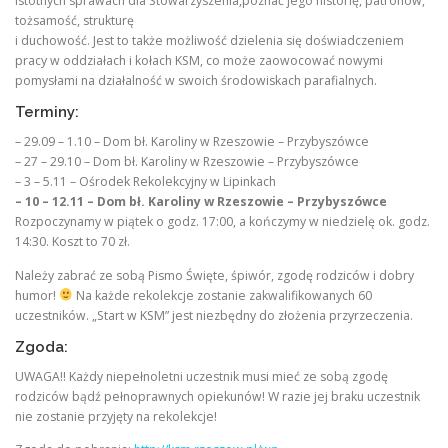
istotnych sprawach dla Stowarzyszenia,poznać jego historię, patronów,
tożsamość, strukturę
i duchowość. Jest to także możliwość dzielenia się doświadczeniem
pracy w oddziałach i kołach KSM, co może zaowocować nowymi
pomysłami na działalność w swoich środowiskach parafialnych.
Terminy:
– 29.09 – 1.10 – Dom bł. Karoliny w Rzeszowie – Przybyszówce
– 27 – 29.10 – Dom bł. Karoliny w Rzeszowie – Przybyszówce
– 3 – 5.11 – Ośrodek Rekolekcyjny w Lipinkach
– 10 – 12.11 – Dom bł. Karoliny w Rzeszowie – Przybyszówce
Rozpoczynamy w piątek o godz. 17:00, a kończymy w niedzielę ok. godz.
14:30. Koszt to 70 zł.
Należy zabrać ze sobą Pismo Święte, śpiwór, zgodę rodziców i dobry
humor!
Na każde rekolekcje zostanie zakwalifikowanych 60
uczestników. „Start w KSM” jest niezbędny do złożenia przyrzeczenia.
Zgoda:
UWAGA!! Każdy niepełnoletni uczestnik musi mieć ze sobą zgodę
rodziców bądź pełnoprawnych opiekunów! W razie jej braku uczestnik
nie zostanie przyjęty na rekolekcje!