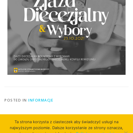
POSTED IN
INFORMACJE
Ta strona korzysta z ciasteczek aby świadczyć usługi na
najwyższym poziomie. Dalsze korzystanie ze strony oznacza,