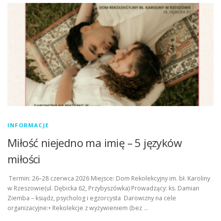
INFORMACJE
Miłość niejedno ma imię – 5 języków
miłości
Termin: 26–28 czerwca 2026 Miejsce: Dom Rekolekcyjny im. bł. Karoliny
w Rzeszowie(ul. Dębicka 62, Przybyszówka) Prowadzący: ks. Damian
Ziemba – ksiądz, psycholog i egzorcysta Darowizny na cele
organizacyjne:• Rekolekcje z wyżywieniem (bez …