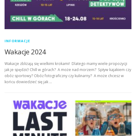
INFORMACJE
Wakacje 2024
Wakacje zbliżają się wielkimi krokami! Dlatego mamy wiele propozycji
jak je spędzić! Chill w górach? A może nad morzem? Spływ kajakiem czy
obóz sportowy? Obóz fotograficzny czy kulinarny? A może chcesz w
końcu dowiedzieć się jak …