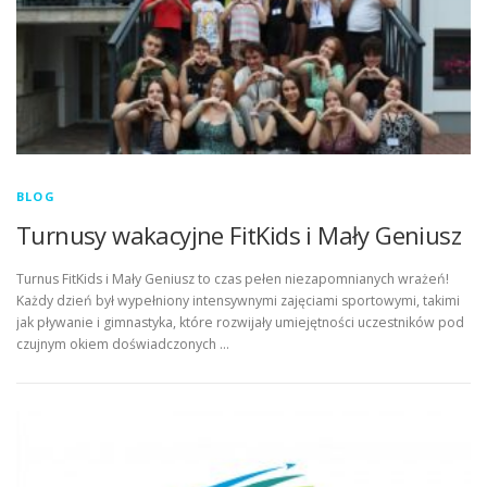
BLOG
Turnusy wakacyjne FitKids i Mały Geniusz
Turnus FitKids i Mały Geniusz to czas pełen niezapomnianych wrażeń!
Każdy dzień był wypełniony intensywnymi zajęciami sportowymi, takimi
jak pływanie i gimnastyka, które rozwijały umiejętności uczestników pod
czujnym okiem doświadczonych …