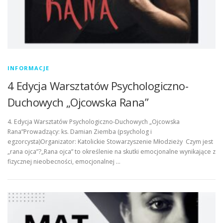
INFORMACJE
4 Edycja Warsztatów Psychologiczno-
Duchowych „Ojcowska Rana”
4. Edycja Warsztatów Psychologiczno-Duchowych „Ojcowska
Rana”Prowadzący: ks. Damian Ziemba (psycholog i
egzorcysta)Organizator: Katolickie Stowarzyszenie Młodzieży Czym jest
„rana ojca”?„Rana ojca” to określenie na skutki emocjonalne wynikające z
fizycznej nieobecności, emocjonalnej …