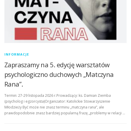
INFORMACJE
Zapraszamy na 5. edycję warsztatów
psychologiczno duchowych „Matczyna
Rana”.
Termin: 27-29 listopada 2026 r.Prowadzący: ks. Damian Ziemba
(psycholog i egzorcysta)Organizator: Katolickie Stowarzyszenie
Młodzieży Być może nie znasz terminu „matczyna rana”, ale
prawdopodobnie znasz bardziej popularną frazę „problemy w relacji …