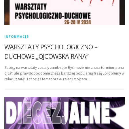
INFORMACJE
WARSZTATY PSYCHOLOGICZNO –
DUCHOWE „OJCOWSKA RANA”
Zapisy na warsztaty zostały zamknięte Być może nie znasz terminu „rana
ojca”, ale prawdopodobnie znasz bardziej popularną frazę „problemy w
relacji z tatą”. I chociaż temat braku relacji z ojcem …