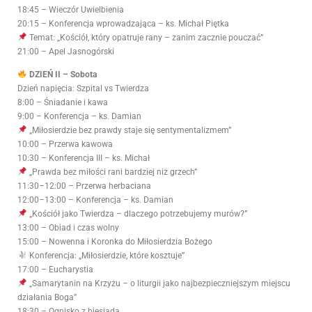
18:45 – Wieczór Uwielbienia
20:15 – Konferencja wprowadzająca – ks. Michał Piętka
Temat: „Kościół, który opatruje rany – zanim zacznie pouczać”
21:00 – Apel Jasnogórski
DZIEŃ II – Sobota
Dzień napięcia: Szpital vs Twierdza
8:00 – Śniadanie i kawa
9:00 – Konferencja – ks. Damian
„Miłosierdzie bez prawdy staje się sentymentalizmem”
10:00 – Przerwa kawowa
10:30 – Konferencja III – ks. Michał
„Prawda bez miłości rani bardziej niż grzech”
11:30–12:00 – Przerwa herbaciana
12:00–13:00 – Konferencja – ks. Damian
„Kościół jako Twierdza – dlaczego potrzebujemy murów?”
13:00 – Obiad i czas wolny
15:00 – Nowenna i Koronka do Miłosierdzia Bożego
Konferencja: „Miłosierdzie, które kosztuje”
17:00 – Eucharystia
„Samarytanin na Krzyżu – o liturgii jako najbezpieczniejszym miejscu
działania Boga”
18:30 – Ognisko z biesiadą