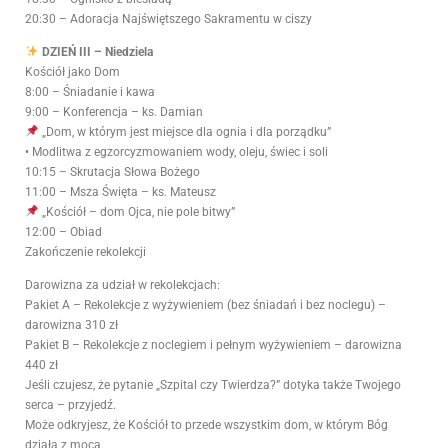
20:30 – Adoracja Najświętszego Sakramentu w ciszy
DZIEŃ III – Niedziela
Kościół jako Dom
8:00 – Śniadanie i kawa
9:00 – Konferencja – ks. Damian
„Dom, w którym jest miejsce dla ognia i dla porządku”
•⁠ ⁠Modlitwa z egzorcyzmowaniem wody, oleju, świec i soli
10:15 – Skrutacja Słowa Bożego
11:00 – Msza Święta – ks. Mateusz
„Kościół – dom Ojca, nie pole bitwy”
12:00 – Obiad
Zakończenie rekolekcji
Darowizna za udział w rekolekcjach:
Pakiet A – Rekolekcje z wyżywieniem (bez śniadań i bez noclegu) –
darowizna 310 zł
Pakiet B – Rekolekcje z noclegiem i pełnym wyżywieniem – darowizna
440 zł
Jeśli czujesz, że pytanie „Szpital czy Twierdza?” dotyka także Twojego
serca – przyjedź.
Może odkryjesz, że Kościół to przede wszystkim dom, w którym Bóg
działa z mocą.