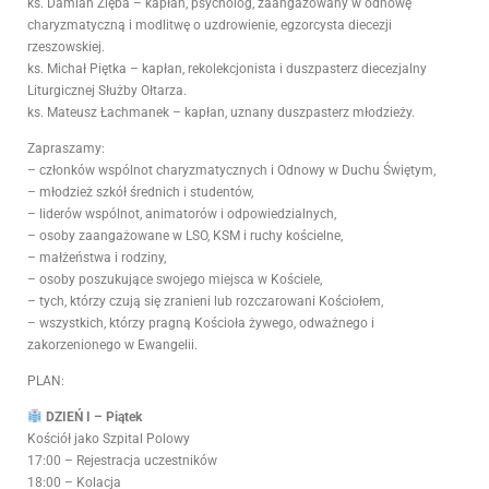
ks. Damian Zięba – kapłan, psycholog, zaangażowany w odnowę
charyzmatyczną i modlitwę o uzdrowienie, egzorcysta diecezji
rzeszowskiej.
ks. Michał Piętka – kapłan, rekolekcjonista i duszpasterz diecezjalny
Liturgicznej Służby Ołtarza.
ks. Mateusz Łachmanek – kapłan, uznany duszpasterz młodzieży.
Zapraszamy:
– członków wspólnot charyzmatycznych i Odnowy w Duchu Świętym,
– młodzież szkół średnich i studentów,
– liderów wspólnot, animatorów i odpowiedzialnych,
– osoby zaangażowane w LSO, KSM i ruchy kościelne,
– małżeństwa i rodziny,
– osoby poszukujące swojego miejsca w Kościele,
– tych, którzy czują się zranieni lub rozczarowani Kościołem,
– wszystkich, którzy pragną Kościoła żywego, odważnego i
zakorzenionego w Ewangelii.
PLAN:
DZIEŃ I – Piątek
Kościół jako Szpital Polowy
17:00 – Rejestracja uczestników
18:00 – Kolacja