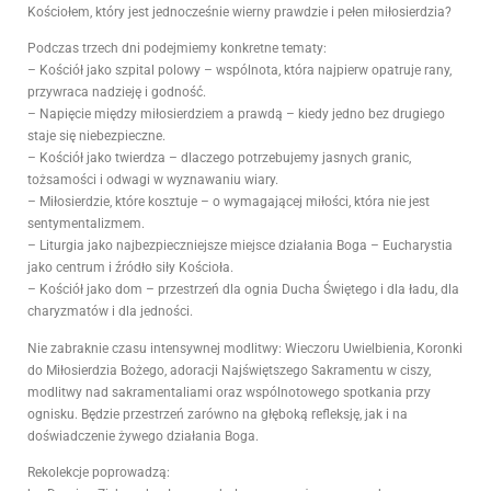
Kościołem, który jest jednocześnie wierny prawdzie i pełen miłosierdzia?
Podczas trzech dni podejmiemy konkretne tematy:
– Kościół jako szpital polowy – wspólnota, która najpierw opatruje rany,
przywraca nadzieję i godność.
– Napięcie między miłosierdziem a prawdą – kiedy jedno bez drugiego
staje się niebezpieczne.
– Kościół jako twierdza – dlaczego potrzebujemy jasnych granic,
tożsamości i odwagi w wyznawaniu wiary.
– Miłosierdzie, które kosztuje – o wymagającej miłości, która nie jest
sentymentalizmem.
– Liturgia jako najbezpieczniejsze miejsce działania Boga – Eucharystia
jako centrum i źródło siły Kościoła.
– Kościół jako dom – przestrzeń dla ognia Ducha Świętego i dla ładu, dla
charyzmatów i dla jedności.
Nie zabraknie czasu intensywnej modlitwy: Wieczoru Uwielbienia, Koronki
do Miłosierdzia Bożego, adoracji Najświętszego Sakramentu w ciszy,
modlitwy nad sakramentaliami oraz wspólnotowego spotkania przy
ognisku. Będzie przestrzeń zarówno na głęboką refleksję, jak i na
doświadczenie żywego działania Boga.
Rekolekcje poprowadzą: