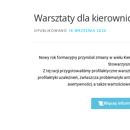
Warsztaty dla kierowni
OPUBLIKOWANO
16 WRZEŚNIA 2020
Nowy rok formacyjny przyniósł zmiany w wielu Ki
Stowarzysz
Z tej racji przygotowaliśmy profilaktyczne warsz
profilaktyki uzależnień, zwłaszcza problematyki a
asertywności, a także wartościow
Więcej inform