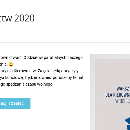
ctw 2020
erownictwach Oddziałów parafialnych naszego
enia.
taty dla Kierownictw. Zajęcia będą dotyczyły
ntyalkoholowej, będzie również poruszony temat
ego spędzania czasu wolnego.
acji i zapisy