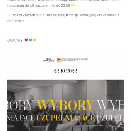
najpó
ź
niej do 16 pa
ź
dziernika do 23:59
Słu
ż
ba w Zarz
ą
dzie lub Diecezjalnej Komisji Rewizyjnej czeka wła
ś
nie
na Ciebie!
GOTÓW?!