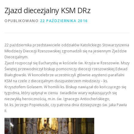
Zjazd diecezjalny KSM DRz
OPUBLIKOWANO
22 PAŹDZIERNIKA 2016
22 października przedstawiciele oddziałów Katolickiego Stowarzyszenia
Młodzieży Diecezji Rzeszowskiej zgromadzili się na jesiennym Zjeździe
Diecezjalnym.
Zjazd rozpoczął się Eucharystią w kościele św. Krzyża w Rzeszowie. Mszy
Świętej przewodniczył biskup pomocniczy diecezji rzeszowskiej Edwad
Białogłowski. W koncelebrze uczestniczyli głównie asystenci parafialni
KSM na czele z diecezjalnym duszpasterzem młodzieży – ks.
Krzysztofem Golasem. W homilii ks. Biskup nawiązał do kończącego się
tygodnia, który upłynął w cieniu świadków wiary wykazujących się
niezwykłą heroicznością, m.in. św. Ignacego Antiocheńskiego,
bł. ks. Jerzego Popiełuszki, czy patrona dnia dzisiejszego św. Jaka Pawła
II.