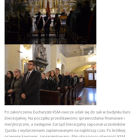
Po zakończeniu Eucharystii KSM-owicze udali się do sali w budynku Kurii
Diecezjalnej. Na początku przedstawiono sprawozdania finansowe i
merytoryczne, a następnie Zarząd Diecezjalny zapoznał uczestników
Zjazdu z wydarzeniami zaplanowanymi na najbliższy czas. Po krótkiej
przerwie kawowej, zaprezentowano film obrazujący obecność KSM