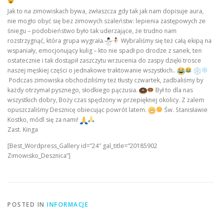
Jak to na zimowiskach bywa, zwłaszcza gdy tak jak nam dopisuje aura,
nie mogło obyć się bez zimowych szaleństw: lepienia zastępowych ze
śniegu – podobieństwo było tak uderzające, że trudno nam
rozstrzygnąć, która grupa wygrała.
Wybraliśmy się też całą ekipą na
wspaniały, emocjonujący kulig – kto nie spadł po drodze z sanek, ten
ostatecznie i tak dostąpił zaszczytu wrzucenia do zaspy dzięki trosce
naszej męskiej części o jednakowe traktowanie wszystkich..
Podczas zimowiska obchodziliśmy też tłusty czwartek, zadbaliśmy by
każdy otrzymał pysznego, słodkiego pączusia.
Był to dla nas
wszystkich dobry, Boży czas spędzony w przepięknej okolicy. Z żalem
opuszczaliśmy Desznicę obiecując powrót latem.
Św. Stanisławie
Kostko, módl się za nami!
Zast. Kinga
​
[Best_Wordpress_Gallery id=”24″ gal_title=”20185902
Zimowisko_Desznica”]
POSTED IN
INFORMACJE