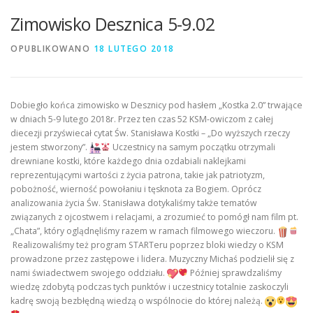
Zimowisko Desznica 5-9.02
OPUBLIKOWANO
18 LUTEGO 2018
Dobiegło końca zimowisko w Desznicy pod hasłem „Kostka 2.0” trwające
w dniach 5-9 lutego 2018r. Przez ten czas 52 KSM-owiczom z całej
diecezji przyświecał cytat Św. Stanisława Kostki – „Do wyższych rzeczy
jestem stworzony”.
Uczestnicy na samym początku otrzymali
drewniane kostki, które każdego dnia ozdabiali naklejkami
reprezentującymi wartości z życia patrona, takie jak patriotyzm,
pobożność, wierność powołaniu i tęsknota za Bogiem. Oprócz
analizowania życia Św. Stanisław
a dotykaliśmy także tematów
związanych z ojcostwem i relacjami, a zrozumieć to pomógł nam film pt.
„Chata”, który oglądnęliśmy razem w ramach filmowego wieczoru.
Realizowaliśmy też program STARTeru poprzez bloki wiedzy o KSM
prowadzone przez zastępowe i lidera. Muzyczny Michaś podzielił się z
nami świadectwem swojego oddziału.
Później sprawdzaliśmy
wiedzę zdobytą podczas tych punktów i uczestnicy totalnie zaskoczyli
kadrę swoją bezbłędną wiedzą o wspólnocie do której należą.