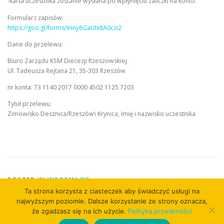
-karta uczestnika zostanie wysłana po wpłynięciu zaliczki na konto.
Formularz zapisów:
https://goo.gl/forms/iHny8GaUIx8A0czi2
Dane do przelewu:
Biuro Zarządu KSM Diecezji Rzeszowskiej
Ul. Tadeusza Rejtana 21, 35-303 Rzeszów
nr konta: 73 1140 2017 0000 4502 1125 7203
Tytuł przelewu:
Zimowisko Desznica/Rzeszów\ Krynica, Imię i nazwisko uczestnika
POSTED IN
INFORMACJE
Ta strona korzysta z ciasteczek aby świadczyć usługi na
najwyższym poziomie. Dalsze korzystanie ze strony oznacza,
że zgadzasz się na ich użycie.
Polityka prywatności