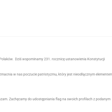
la Polaków. Dziś wspominamy 231. rocznicę ustanowienia Konstytucji
zmacnia w nas poczucie patriotyzmu, który jest nieodłącznym elemente
szam. Zachęcamy do udostępniania flag na swoich profilach z podanym