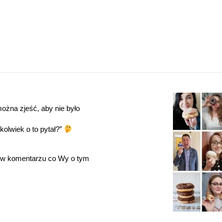
żna zjeść, aby nie było 
lwiek o to pytał?” 
ę w komentarzu co Wy o tym 