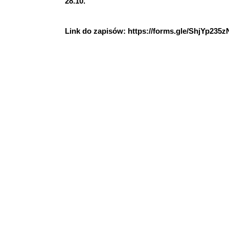
28.10.
Link do zapisów: https://forms.gle/ShjYp23