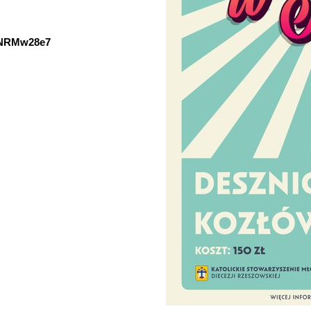
5zNRMw28e7