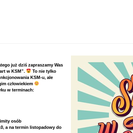
atego już dziś zapraszamy Was 
art w KSM”. 
 To nie tylko 
unkcjonowania KSM-u, ale 
gim człowiekiem 
wku w terminach:
limity osób
0, a na termin listopadowy do 