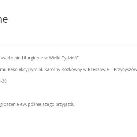
ne
adzenie Liturgiczne w Wielki Tydzień”.
omu Rekolekcyjnym bł. Karoliny Kózkówny w Rzeszowie – Przybyszów
-30.
zgłoszenie ew. późniejszego przyjazdu.