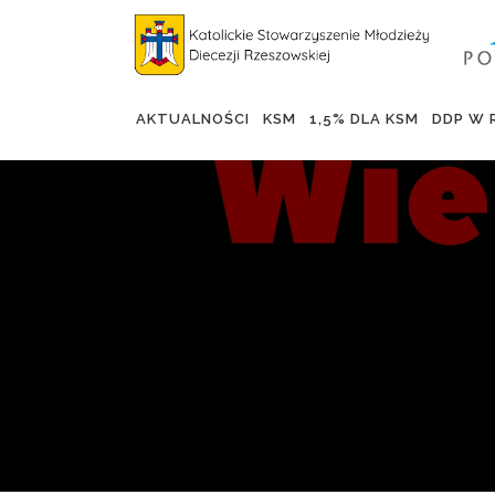
Skip
to
content
AKTUALNOŚCI
KSM
1,5% DLA KSM
DDP W 