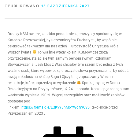
OPUBLIKOWANO
16 PAŹDZIERNIKA 2023
Drodzy KSM-owicze, za lekko ponad miesiąc wszyscy spotkamy się w
Katedrze Rzeszowskiej, by uczestniczyć w Eucharystii, by wspólnie
celebrować tak ważny dla nas dzień – uroczystość Chrystusa Króla
Wszechświata
To właśnie wtedy kolejni KSM-owicze złożą
przyrzeczenie, stając się tym samym pełnoprawnymi członkami
Stowarzyszenia. Jeśli ktoś z Was chciałby tym razem być jedną z tych
właśnie osób, które wypowiedzą uroczyste słowa przyrzeczenia, by oddać
swoją młodość na służbę Bogu i Ojczyźnie, zapraszamy Was na
rekolekcje, które poprzedzą to wydarzenie
Spotkajmy się w Domu
Rekolekcyjnym na Przybyszówce już 24 listopada. Koszt spędzonego tam
weekendu wyniesie 190 zł. Więcej szczegółów oraz możliwość zapisów
dostępne pod
linkiem:
https://forms.gle/LQKy98nM6YWdfWCv5
Rekolekcje przed
Przyrzeczeniem 2023 .