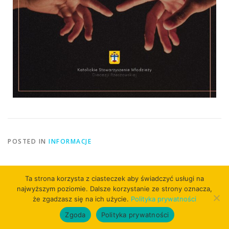
POSTED IN
INFORMACJE
Ta strona korzysta z ciasteczek aby świadczyć usługi na
najwyższym poziomie. Dalsze korzystanie ze strony oznacza,
że zgadzasz się na ich użycie.
Polityka prywatności
Copyright © 2026
Zgoda
Polityka prywatności