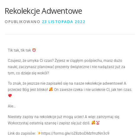
Rekolekcje Adwentowe
OPUBLIKOWANO
23 LISTOPADA 2022
Tik tak, tik tak
Czujesz, że umyka Ci czas? Żyjesz w ciągłym pośpiechu, masz dużo
nauki, zaczynasz planować prezenty świąteczne i nie nadążasz już za
tym, co dzieje się wokół?
To znak, że jeszcze nie zapisałeś się na nasze rekolekcje adwentowe! A
przecież Bóg jest blisko!
On zawsze czeka i nie ucieknie Ci, jak ten czas.
Ale…
Niestety zapisy na rekolekcje już mogą uciec! A więc zatrzymaj się.
Wykorzystaj ostatnią szansę i zapisz się już dziś.
Link do zapisów:
https://forms.gle/oZ8zboDMzfmzNn3c9