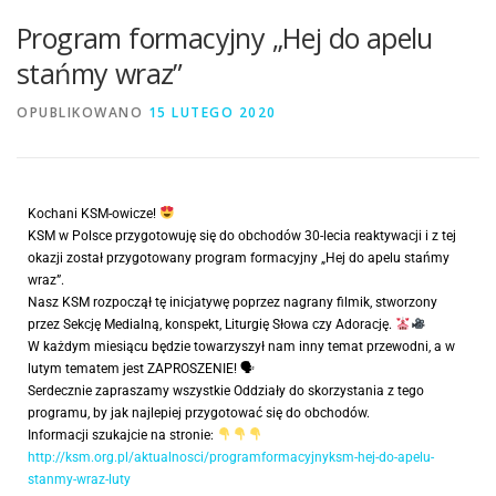
Program formacyjny „Hej do apelu
stańmy wraz”
OPUBLIKOWANO
15 LUTEGO 2020
Kochani KSM-owicze!
KSM w Polsce przygotowuję się do obchodów 30-lecia reaktywacji i z tej
okazji został przygotowany program formacyjny „Hej do apelu stańmy
wraz”.
Nasz KSM rozpoczął tę inicjatywę poprzez nagrany filmik, stworzony
przez Sekcję Medialną, konspekt, Liturgię Słowa czy Adorację.
W każdym miesiącu będzie towarzyszył nam inny temat przewodni, a w
lutym tematem jest ZAPROSZENIE! 🗣
Serdecznie zapraszamy wszystkie Oddziały do skorzystania z tego
programu, by jak najlepiej przygotować się do obchodów.
Informacji szukajcie na stronie:
http://ksm.org.pl/aktualnosci/programformacyjnyksm-hej-do-apelu-
stanmy-wraz-luty