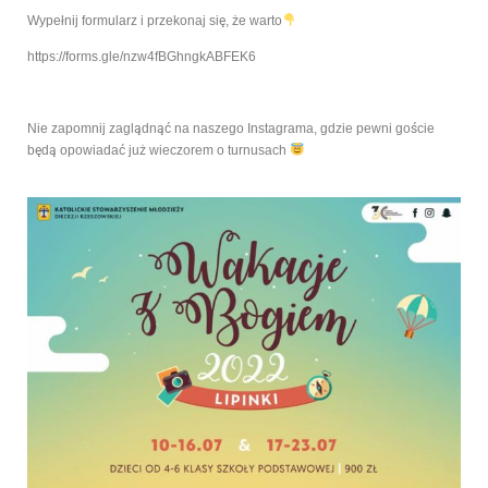
Wypełnij formularz i przekonaj si
ę
,
ż
e warto
https://forms.gle/nzw4fBGhngkABFEK6
Nie zapomnij zagl
ą
dn
ąć
na naszego Instagrama, gdzie pewni go
ś
cie
b
ę
d
ą
opowiada
ć
ju
ż
wieczorem o turnusach