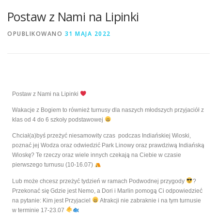
Postaw z Nami na Lipinki
OPUBLIKOWANO
31 MAJA 2022
Postaw z Nami na Lipinki
Wakacje z Bogiem to równie
ż
turnusy dla naszych młodszych przyjaciół z
klas od 4 do 6 szkoły podstawowej
Chciał(a)by
ś
prze
ż
y
ć
niesamowity czas podczas India
ń
skiej Wioski,
pozna
ć
jej Wodza oraz odwiedzi
ć
Park Linowy oraz prawdziw
ą
India
ń
sk
ą
Wiosk
ę
? Te rzeczy oraz wiele innych czekaj
ą
na Ciebie w czasie
pierwszego turnusu (10-16.07)
Lub mo
ż
e chcesz prze
ż
y
ć
tydzie
ń
w ramach Podwodnej przygody
?
Przekona
ć
si
ę
Gdzie jest Nemo, a Dori i Marlin pomog
ą
Ci odpowiedzie
ć
na pytanie: Kim jest Przyjaciel
Atrakcji nie zabraknie i na tym turnusie
w terminie 17-23.07