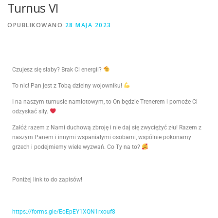
Turnus VI
OPUBLIKOWANO
28 MAJA 2023
Czujesz się słaby? Brak Ci energii?
To nic! Pan jest z Tobą dzielny wojowniku!
I na naszym turnusie namiotowym, to On będzie Trenerem i pomoże Ci
odzyskać siły.
Załóż razem z Nami duchową zbroję i nie daj się zwyciężyć złu! Razem z
naszym Panem i innymi wspaniałymi osobami, wspólnie pokonamy
grzech i podejmiemy wiele wyzwań. Co Ty na to?
Poniżej link to do zapisów!
https://forms.gle/EoEpEY1XQN1rxouf8