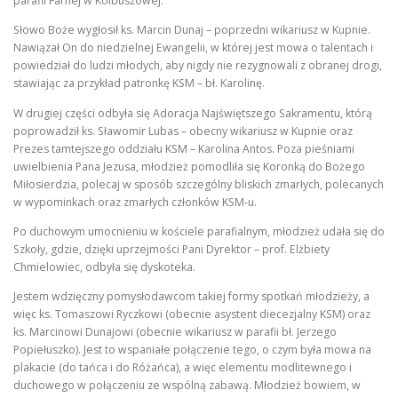
parafii Farnej w Kolbuszowej.
Słowo Boże wygłosił ks. Marcin Dunaj – poprzedni wikariusz w Kupnie.
Nawiązał On do niedzielnej Ewangelii, w której jest mowa o talentach i
powiedział do ludzi młodych, aby nigdy nie rezygnowali z obranej drogi,
stawiając za przykład patronkę KSM – bł. Karolinę.
W drugiej części odbyła się Adoracja Najświętszego Sakramentu, którą
poprowadził ks. Sławomir Lubas – obecny wikariusz w Kupnie oraz
Prezes tamtejszego oddziału KSM – Karolina Antos. Poza pieśniami
uwielbienia Pana Jezusa, młodzież pomodliła się Koronką do Bożego
Miłosierdzia, polecaj w sposób szczególny bliskich zmarłych, polecanych
w wypominkach oraz zmarłych członków KSM-u.
Po duchowym umocnieniu w kościele parafialnym, młodzież udała się do
Szkoły, gdzie, dzięki uprzejmości Pani Dyrektor – prof. Elżbiety
Chmielowiec, odbyła się dyskoteka.
Jestem wdzięczny pomysłodawcom takiej formy spotkań młodzieży, a
więc ks. Tomaszowi Ryczkowi (obecnie asystent diecezjalny KSM) oraz
ks. Marcinowi Dunajowi (obecnie wikariusz w parafii bł. Jerzego
Popiełuszko). Jest to wspaniałe połączenie tego, o czym była mowa na
plakacie (do tańca i do Różańca), a więc elementu modlitewnego i
duchowego w połączeniu ze wspólną zabawą. Młodzież bowiem, w