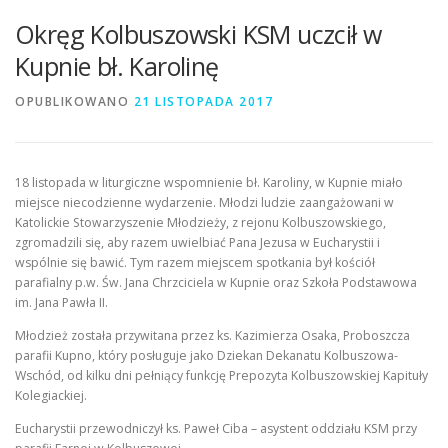
Okręg Kolbuszowski KSM uczcił w
Kupnie bł. Karolinę
OPUBLIKOWANO
21 LISTOPADA 2017
18 listopada w liturgiczne wspomnienie bł. Karoliny, w Kupnie miało
miejsce niecodzienne wydarzenie. Młodzi ludzie zaangażowani w
Katolickie Stowarzyszenie Młodzieży, z rejonu Kolbuszowskiego,
zgromadzili się, aby razem uwielbiać Pana Jezusa w Eucharystii i
wspólnie się bawić. Tym razem miejscem spotkania był kościół
parafialny p.w. Św. Jana Chrzciciela w Kupnie oraz Szkoła Podstawowa
im. Jana Pawła II.
Młodzież została przywitana przez ks. Kazimierza Osaka, Proboszcza
parafii Kupno, który posługuje jako Dziekan Dekanatu Kolbuszowa-
Wschód, od kilku dni pełniący funkcję Prepozyta Kolbuszowskiej Kapituły
Kolegiackiej.
Eucharystii przewodniczył ks. Paweł Ciba – asystent oddziału KSM przy