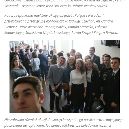
Opłatkowe. Razem z nami byli pani Halina Szydełko – Poseł na Sejm RP, ks. Jan
Szczupak – Asystent Senior KSM DRz oraz ks. Infułat Wiesław Szurek.
Podczas spotkania mieliśmy okazję obejrzeć „Kolędę z Herodem”,
przygotowaną przez grupę KSM-owiczów: Jadwigę Czachor, Aleksandrę
Bieniasz, Darię Warzochę, Renatę Woźny, Kamila Starzaka, Łukasza
Młodeckiego, Stanisława Napiórkowskiego, Pawła Krupę i Kacpra Barana.
Nie zabrakło również okazji do spożycia wspólnego posiłku oraz tradycyjnego
podzielenia się opłatkiem. Na koniec KSM-owicze kolędowali razem z