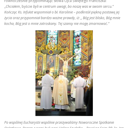
równocześnie przypominając słowa Ojca Świętego Franciszka:
„
Chciałem
, byście
byli w centrum uwagi
,
bo noszę was w swoim sercu.”
Kończąc Ks. Infułat wspomniał o bł. Karolinie – podkreśił piękną postawę jej
życia oraz przypomniał bardzo ważne prawdy, iż: „ Bóg jest blisko, Bóg mnie
kocha, Bóg jest o mnie zatroskany. Tej szansy nie mogę zmarnować.”
Po wspólnej Eucharystii wspólnie przeżywaliśmy Noworoczne Spotkanie