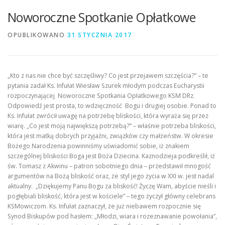
Noworoczne Spotkanie Opłatkowe
OPUBLIKOWANO
31 STYCZNIA 2017
„Kto z nas nie chce być szczęśliwy? Co jest przejawem szczęścia?” – te
pytania zadał Ks. Infułat Wiesław Szurek młodym podczas Eucharystii
rozpoczynającej Noworoczne Spotkania Opłatkowego KSM DRz.
Odpowiedź jest prosta, to wdzięczność Bogu i drugiej osobie. Ponad to
Ks. Infułat zwrócił uwagę na potrzebę bliskości, która wyraża się przez
wiarę. „Co jest moją największą potrzebą?” – właśnie potrzeba bliskości,
która jest matką dobrych przyjaźni, związków czy małżeństw. W okresie
Bożego Narodzenia powinniśmy uświadomić sobie, iż znakiem
szczególnej bliskości Boga jest Boża Dziecina. Kaznodzieja podkreślił, iż
św. Tomasz z Akwinu – patron sobotniego dnia – przedstawił mnogość
argumentów na Bożą bliskość oraz, że styl jego życia w XXI w. jest nadal
aktualny. „Dziękujemy Panu Bogu za bliskość! Życzę Wam, abyście nieśli i
pogłębiali bliskość, która jest w kościele” – tego życzył główny celebrans
KSMowiczom. Ks. Infułat zaznaczył, że już niebawem rozpocznie się
Synod Biskupów pod hasłem: „Młodzi, wiara i rozeznawanie powołania”,