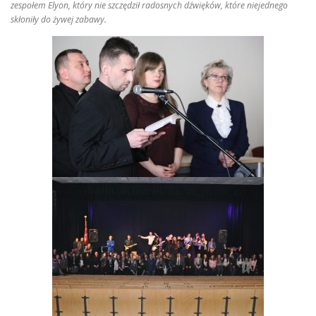
zespołem Elyon, który nie szczędził radosnych dźwięków, które niejednego
skłoniły do żywej zabawy.