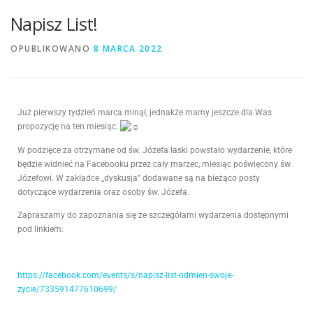
Napisz List!
OPUBLIKOWANO
8 MARCA 2022
Już pierwszy tydzień marca minął, jednakże mamy jeszcze dla Was
propozycję na ten miesiąc.
W podzięce za otrzymane od św. Józefa łaski powstało wydarzenie, które
będzie widnieć na Facebooku przez cały marzec, miesiąc poświęcony św.
Józefowi. W zakładce „dyskusja” dodawane są na bieżąco posty
dotyczące wydarzenia oraz osoby św. Józefa.
Zapraszamy do zapoznania się ze szczegółami wydarzenia dostępnymi
pod linkiem:
https://facebook.com/events/s/napisz-list-odmien-swoje-
zycie/733591477610699/