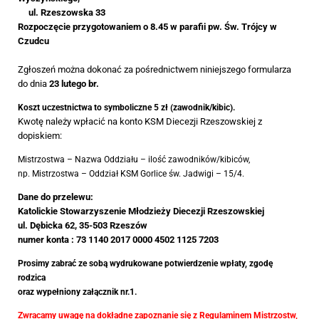
ul.
Rzeszowska 33
Rozpoczęcie przygotowaniem o 8.45 w parafii pw. Św. Trójcy w
Czudcu
Zgłoszeń można dokonać za pośrednictwem niniejszego formularza
do dnia
23 lutego br.
Koszt uczestnictwa to symboliczne 5 zł (zawodnik/kibic).
Kwotę należy wpłacić na konto KSM Diecezji Rzeszowskiej z
dopiskiem:
Mistrzostwa – Nazwa Oddziału – ilość zawodników/kibiców,
np. Mistrzostwa – Oddział KSM Gorlice św. Jadwigi – 15/4.
Dane do przelewu:
Katolickie Stowarzyszenie Młodzieży Diecezji Rzeszowskiej
ul. Dębicka 62, 35-503 Rzeszów
numer konta : 73 1140 2017 0000 4502 1125 7203
Prosimy zabrać ze sobą wydrukowane potwierdzenie wpłaty, zgodę
rodzica
oraz wypełniony załącznik nr.1
.
Zwracamy uwagę na dokładne zapoznanie się z Regulaminem Mistrzostw,