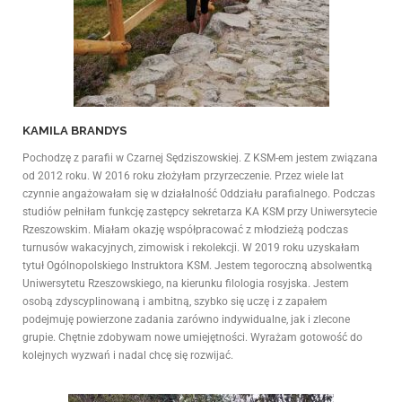
KAMILA BRANDYS
Pochodzę z parafii w Czarnej Sędziszowskiej. Z KSM-em jestem związana
od 2012 roku. W 2016 roku złożyłam przyrzeczenie. Przez wiele lat
czynnie angażowałam się w działalność Oddziału parafialnego. Podczas
studiów pełniłam funkcję zastępcy sekretarza KA KSM przy Uniwersytecie
Rzeszowskim. Miałam okazję współpracować z młodzieżą podczas
turnusów wakacyjnych, zimowisk i rekolekcji. W 2019 roku uzyskałam
tytuł Ogólnopolskiego Instruktora KSM. Jestem tegoroczną absolwentką
Uniwersytetu Rzeszowskiego, na kierunku filologia rosyjska. Jestem
osobą zdyscyplinowaną i ambitną, szybko się uczę i z zapałem
podejmuję powierzone zadania zarówno indywidualne, jak i zlecone
grupie. Chętnie zdobywam nowe umiejętności. Wyrażam gotowość do
kolejnych wyzwań i nadal chcę się rozwijać.