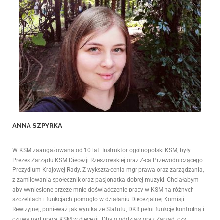
ANNA SZPYRKA
W KSM zaangażowana od 10 lat. Instruktor ogólnopolski KSM, były
Prezes Zarządu KSM Diecezji Rzeszowskiej oraz Z-ca Przewodniczącego
Prezydium Krajowej Rady. Z wykształcenia mgr prawa oraz zarządzania,
z zamiłowania społecznik oraz pasjonatka dobrej muzyki. Chciałabym
aby wyniesione przeze mnie doświadczenie pracy w KSM na różnych
szczeblach i funkcjach pomogło w działaniu Diecezjalnej Komisji
Rewizyjnej, ponieważ jak wynika ze Statutu, DKR pełni funkcję kontrolną i
czuwa nad pracą KSM w diecezji. Dba o oddziały oraz Zarząd, czy