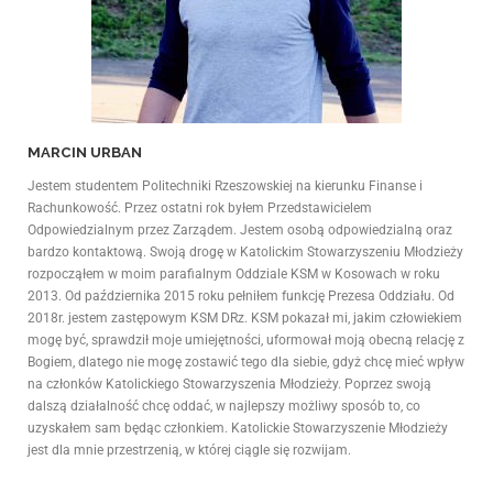
MARCIN URBAN
Jestem studentem Politechniki Rzeszowskiej na kierunku Finanse i
Rachunkowość. Przez ostatni rok byłem Przedstawicielem
Odpowiedzialnym przez Zarządem. Jestem osobą odpowiedzialną oraz
bardzo kontaktową. Swoją drogę w Katolickim Stowarzyszeniu Młodzieży
rozpocząłem w moim parafialnym Oddziale KSM w Kosowach w roku
2013. Od października 2015 roku pełniłem funkcję Prezesa Oddziału. Od
2018r. jestem zastępowym KSM DRz. KSM pokazał mi, jakim człowiekiem
mogę być, sprawdził moje umiejętności, uformował moją obecną relację z
Bogiem, dlatego nie mogę zostawić tego dla siebie, gdyż chcę mieć wpływ
na członków Katolickiego Stowarzyszenia Młodzieży. Poprzez swoją
dalszą działalność chcę oddać, w najlepszy możliwy sposób to, co
uzyskałem sam będąc członkiem. Katolickie Stowarzyszenie Młodzieży
jest dla mnie przestrzenią, w której ciągle się rozwijam.