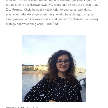
oddziale pw. Św. Michała Archanioła w Rzeszowie, gdzie posługuję już
drugą kadencję w kierownictwie, wcześniej jako sekretarz a obecnie jako
Z-ca Prezesa. Chciałbym, aby każdy członek znalazł tu swój dom,
przyjaciół, ludzi którzy go zrozumieją i wysłuchają dlatego z chęcią i
zaangażowaniem i zawziętością chciałbym służby bliźniemu w diecezji
dlatego odpowiadam głośno – GOTÓW!