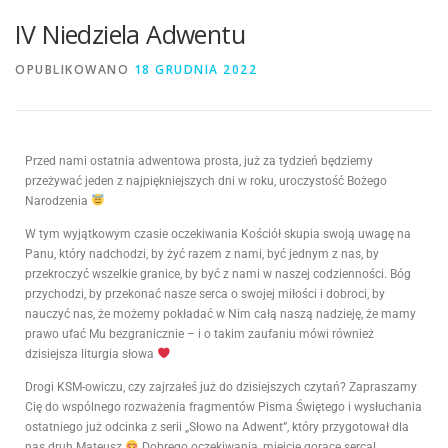
IV Niedziela Adwentu
OPUBLIKOWANO
18 GRUDNIA 2022
Przed nami ostatnia adwentowa prosta, już za tydzień będziemy
przeżywać jeden z najpiękniejszych dni w roku, uroczystość Bożego
Narodzenia
W tym wyjątkowym czasie oczekiwania Kościół skupia swoją uwagę na
Panu, który nadchodzi, by żyć razem z nami, być jednym z nas, by
przekroczyć wszelkie granice, by być z nami w naszej codzienności. Bóg
przychodzi, by przekonać nasze serca o swojej miłości i dobroci, by
nauczyć nas, że możemy pokładać w Nim całą naszą nadzieję, że mamy
prawo ufać Mu bezgranicznie – i o takim zaufaniu mówi również
dzisiejsza liturgia słowa
Drogi KSM-owiczu, czy zajrzałeś już do dzisiejszych czytań? Zapraszamy
Cię do wspólnego rozważenia fragmentów Pisma Świętego i wysłuchania
ostatniego już odcinka z serii „Słowo na Adwent”, który przygotował dla
nas druh Mateusz
Dobrego oczekiwania, miejcie gorące serca!