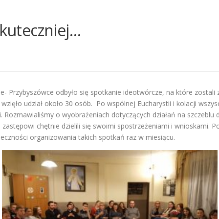
skuteczniej…
- Przybyszówce odbyło się spotkanie ideotwórcze, na które zostali 
zięło udział około 30 osób. Po wspólnej Eucharystii i kolacji wszysc
. Rozmawialiśmy o wyobrażeniach dotyczących działań na szczeblu di
astępowi chętnie dzielili się swoimi spostrzeżeniami i wnioskami. Po 
eczności organizowania takich spotkań raz w miesiącu.