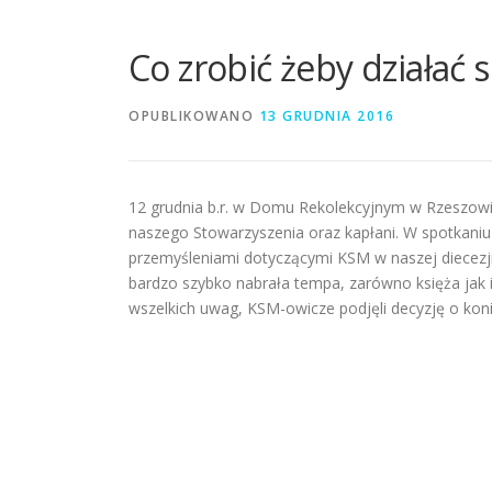
Co zrobić żeby działać 
OPUBLIKOWANO
13 GRUDNIA 2016
12 grudnia b.r. w Domu Rekolekcyjnym w Rzeszowie
naszego Stowarzyszenia oraz kapłani. W spotkaniu w
przemyśleniami dotyczącymi KSM w naszej diecezji
bardzo szybko nabrała tempa, zarówno księża jak i z
wszelkich uwag, KSM-owicze podjęli decyzję o koni