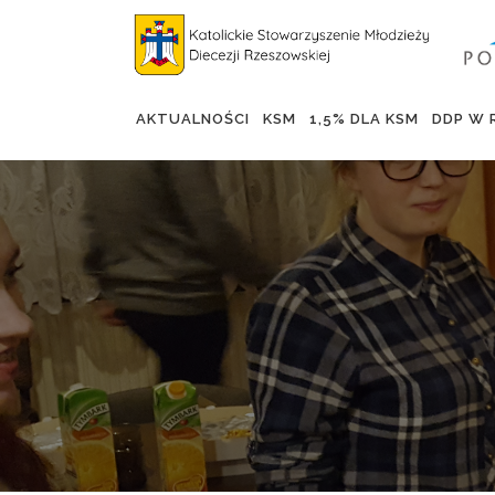
Skip
to
content
AKTUALNOŚCI
KSM
1,5% DLA KSM
DDP W 