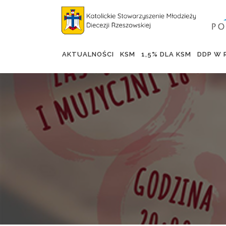
Skip
to
content
AKTUALNOŚCI
KSM
1,5% DLA KSM
DDP W 