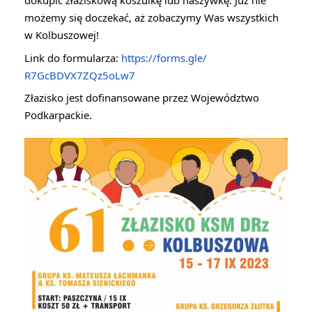
dokupić złaziskową koszulkę lub naszywkę. Już nie
możemy się doczekać, aż zobaczymy Was wszystkich
w Kolbuszowej!
Link do formularza:
https://forms.gle/
R7GcBDVX7ZQz5oLw7
Złazisko jest dofinansowane przez Województwo
Podkarpackie.