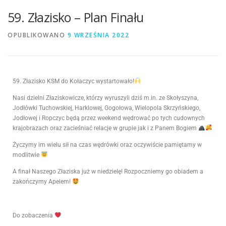
59. Złazisko – Plan Finału
OPUBLIKOWANO
9 WRZEŚNIA 2022
59. Złazisko KSM do Kołaczyc wystartowało!
Nasi dzielni Złaziskowicze, którzy wyruszyli dziś m.in. ze Skołyszyna,
Jodłówki Tuchowskiej, Harklowej, Gogołowa, Wielopola Skrzyńskiego,
Jodłowej i Ropczyc będą przez weekend wędrować po tych cudownych
krajobrazach oraz zacieśniać relacje w grupie jak i z Panem Bogiem
Życzymy im wielu sił na czas wędrówki oraz oczywiście pamiętamy w
modlitwie
A finał Naszego Złaziska już w niedzielę! Rozpoczniemy go obiadem a
zakończymy Apelem!
Do zobaczenia