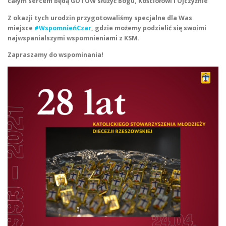
całym sercem będą GOTÓW służyć Bogu, Kościołowi i Ojczyźnie
Z okazji tych urodzin przygotowaliśmy specjalne dla Was
miejsce
#WspomnieńCzar
, gdzie możemy podzielić się swoimi
najwspanialszymi wspomnieniami z KSM.
Zapraszamy do wspominania!