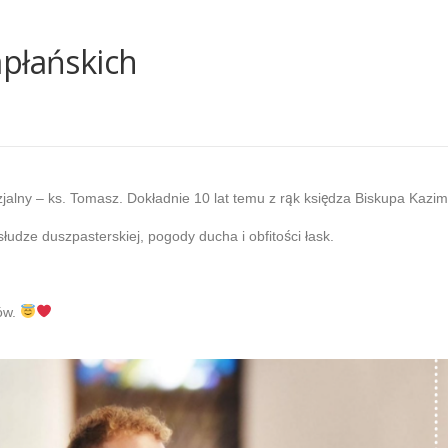
apłańskich
jalny – ks. Tomasz. Dokładnie 10 lat temu z r
ą
k ksi
ę
dza Biskupa Kazim
posłudze duszpasterskiej, pogody ducha i obfito
ś
ci łask.
ów.