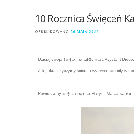
10 Rocznica Święceń K
OPUBLIKOWANO
26 MAJA 2022
Dzisiaj swoje
ś
wi
ę
to ma tak
ż
e nasz Asystent Diecez
Z tej okazji
ż
yczymy ksi
ę
dzu wytrwało
ś
ci i siły w 
Powierzamy ksi
ę
dza opiece Maryi – Matce Kapłan