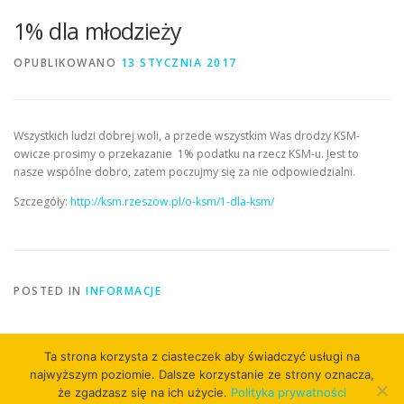
1% dla młodzieży
OPUBLIKOWANO
13 STYCZNIA 2017
Wszystkich ludzi dobrej woli, a przede wszystkim Was drodzy KSM-
owicze prosimy o przekazanie 1% podatku na rzecz KSM-u. Jest to
nasze wspólne dobro, zatem poczujmy się za nie odpowiedzialni.
Szczegóły:
http://ksm.rzeszow.pl/o-ksm/1-dla-ksm/
POSTED IN
INFORMACJE
Ta strona korzysta z ciasteczek aby świadczyć usługi na
najwyższym poziomie. Dalsze korzystanie ze strony oznacza,
że zgadzasz się na ich użycie.
Polityka prywatności