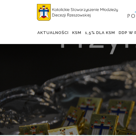
Skip
to
content
AKTUALNOŚCI
KSM
1,5% DLA KSM
DDP W 