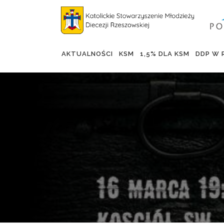
Skip
to
content
AKTUALNOŚCI
KSM
1,5% DLA KSM
DDP W 