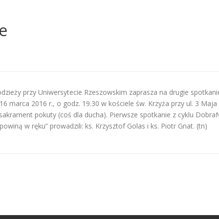
e
dzieży przy Uniwersytecie Rzeszowskim zaprasza na drugie spotkani
6 marca 2016 r., o godz. 19.30 w kościele św. Krzyża przy ul. 3 Ma
) i sakrament pokuty (coś dla ducha). Pierwsze spotkanie z cyklu Dobr
winą w ręku” prowadzili: ks. Krzysztof Golas i ks. Piotr Gnat. (tn)