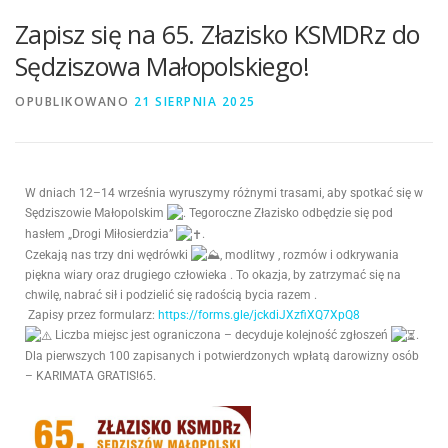
Zapisz się na 65. Złazisko KSMDRz do
Sędziszowa Małopolskiego!
OPUBLIKOWANO
21 SIERPNIA 2025
W dniach 12–14 września wyruszymy różnymi trasami, aby spotkać się w
Sędziszowie Małopolskim
. Tegoroczne Złazisko odbędzie się pod
hasłem „Drogi Miłosierdzia”
.
Czekają nas trzy dni wędrówki
, modlitwy
, rozmów i odkrywania
piękna wiary oraz drugiego człowieka
. To okazja, by zatrzymać się na
chwilę, nabrać sił i podzielić się radością bycia razem
.
Zapisy przez formularz:
https://forms.gle/jckdiJXzfiXQ7XpQ8
Liczba miejsc jest ograniczona – decyduje kolejność zgłoszeń
.
Dla pierwszych 100 zapisanych i potwierdzonych wpłatą darowizny osób
– KARIMATA GRATIS!65.