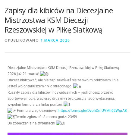
Zapisy dla kibiców na Diecezjalne
Mistrzostwa KSM Diecezji
Rzeszowskiej w Piłkę Siatkową
OPUBLIKOWANO
1 MARCA 2026
Diecezjalne Mistrzostwa KSM Diecezji Rzeszowskiej w Piłkę Siatkową
2026 już 21 marca!
Chcesz kibicować, ale nie zapisałeś/-aś się ze swoim oddziałem i nie
jesteś wolontariuszem? Nic straconego!
Ruszyły zapisy dla kibiców indywidualnych – jeśli chcesz przeżyć
sportowe emocje, wspierać drużyny i być częścią tego wydarzenia,
wypełnij formularz z linku poniżej.
Formularz zgłoszeniowy:
https://forms.gle/DvphDmUVMh62WgrA8
Termin zgłoszeń: 8 marca godz. 23:59
Do zobaczenia na trybunach!