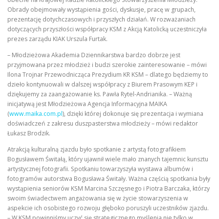
Obrady obejmowały wystąpienia gości, dyskusje, pracę w grupach,
prezentację dotychczasowych i przyszłych działań. W rozważaniach
dotyczących przyszłości współpracy KSM z Akcją Katolicką uczestniczyła
prezes zarządu KIAK Urszula Furtak.
– Młodzieżowa Akademia Dziennikarstwa bardzo dobrze jest
przyjmowana przez młodzież i budzi szerokie zainteresowanie – mówi
Ilona Trojnar Przewodnicząca Prezydium KR KSM – dlatego będziemy to
dzieło kontynuowali w dalszej współpracy z Biurem Prasowym KEP i
dziękujemy za zaangażowanie ks. Pawła Rytel-Andrianika. – Ważną
inicjatywą jest Młodzieżowa Agencja Informacyjna MAIKA
(
www.maika.com.pl
), dzięki której dokonuje się prezentacja i wymiana
doświadczeń z zakresu duszpasterstwa młodzieży – mówi redaktor
Łukasz Brodzik.
Atrakcją kulturalną zjazdu było spotkanie z artystą fotografikiem
Bogusławem Świtałą, który ujawnił wiele mało znanych tajemnic kunsztu
artystycznej fotografii. Spotkaniu towarzyszyła wystawa albumów i
fotogramów autorstwa Bogusława Świtały. Ważna częścią spotkania były
wystąpienia seniorów KSM Marcina Szczęsnego i Piotra Barczaka, którzy
swoim świadectwem angażowania się w życie stowarzyszenia w
aspekcie ich osobistego rozwoju głęboko poruszyli uczestników zjazdu.
– W KSM powinniśmy uczyć się strategicznego myślenia nie tylko w