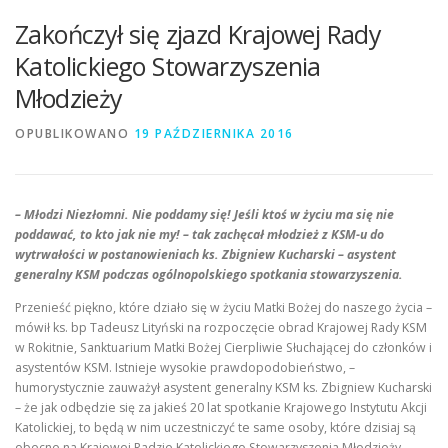
Zakończył się zjazd Krajowej Rady
Katolickiego Stowarzyszenia
Młodzieży
OPUBLIKOWANO
19 PAŹDZIERNIKA 2016
– Młodzi Niezłomni. Nie poddamy się! Jeśli ktoś w życiu ma się nie
poddawać, to kto jak nie my! – tak zachęcał młodzież z KSM-u do
wytrwałości w postanowieniach ks. Zbigniew Kucharski – asystent
generalny KSM podczas ogólnopolskiego spotkania stowarzyszenia.
Przenieść piękno, które działo się w życiu Matki Bożej do naszego życia –
mówił ks. bp Tadeusz Lityński na rozpoczęcie obrad Krajowej Rady KSM
w Rokitnie, Sanktuarium Matki Bożej Cierpliwie Słuchającej do członków i
asystentów KSM. Istnieje wysokie prawdopodobieństwo, –
humorystycznie zauważył asystent generalny KSM ks. Zbigniew Kucharski
– że jak odbędzie się za jakieś 20 lat spotkanie Krajowego Instytutu Akcji
Katolickiej, to będą w nim uczestniczyć te same osoby, które dzisiaj są
obecne na Krajowej Radzie Katolickiego Stowarzyszenia Młodzieży.