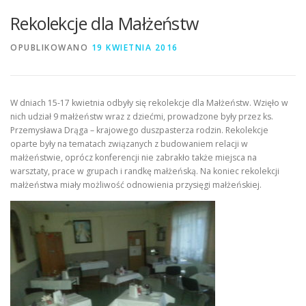
Rekolekcje dla Małżeństw
OPUBLIKOWANO
19 KWIETNIA 2016
W dniach 15-17 kwietnia odbyły się rekolekcje dla Małżeństw. Wzięło w
nich udział 9 małżeństw wraz z dziećmi, prowadzone były przez ks.
Przemysława Drąga – krajowego duszpasterza rodzin. Rekolekcje
oparte były na tematach związanych z budowaniem relacji w
małżeństwie, oprócz konferencji nie zabrakło także miejsca na
warsztaty, prace w grupach i randkę małżeńską. Na koniec rekolekcji
małżeństwa miały możliwość odnowienia przysięgi małżeńskiej.