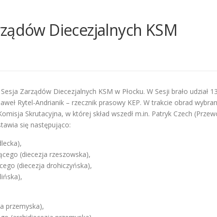
rządów Diecezjalnych KSM
 Sesja Zarządów Diecezjalnych KSM w Płocku. W Sesji brało udział 130
r Paweł Rytel-Andrianik – rzecznik prasowy KEP. W trakcie obrad wy
misja Skrutacyjna, w której skład wszedł m.in. Patryk Czech (Prze
tawia się następująco:
dlecka),
cego (diecezja rzeszowska),
cego (diecezja drohiczyńska),
lińska),
ja przemyska),