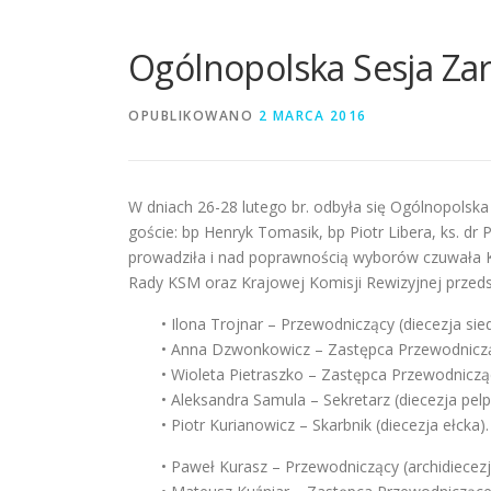
Ogólnopolska Sesja Za
OPUBLIKOWANO
2 MARCA 2016
W dniach 26-28 lutego br. odbyła się Ogólnopolska
goście: bp Henryk Tomasik, bp Piotr Libera, ks. d
prowadziła i nad poprawnością wyborów czuwała Ko
Rady KSM oraz Krajowej Komisji Rewizyjnej przeds
• Ilona Trojnar – Przewodniczący (diecezja sie
• Anna Dzwonkowicz – Zastępca Przewodniczą
• Wioleta Pietraszko – Zastępca Przewodniczą
• Aleksandra Samula – Sekretarz (diecezja pelp
• Piotr Kurianowicz – Skarbnik (diecezja ełcka).
• Paweł Kurasz – Przewodniczący (archidiecez