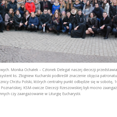
ych. Monika Ochałek – Członek Delegat naszej diecezji przedstawiał 
ystent ks. Zbigniew Kucharski podkreślił znaczenie objęcia patrona
icy Chrztu Polski, których centralny punkt odbędzie się w sobotę, 1
i Poznańskiej. KSM-owicze Diecezji Rzeszowskiej byli mocno zaanga
ych czy zaangażowanie w Liturgię Eucharystii.