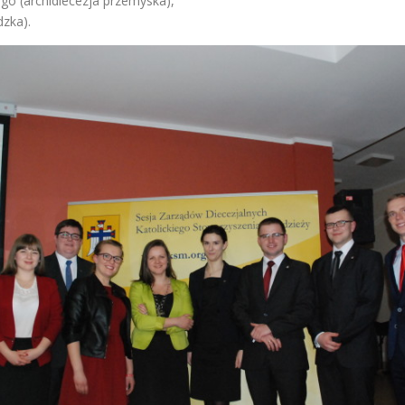
go (archidiecezja przemyska),
dzka).