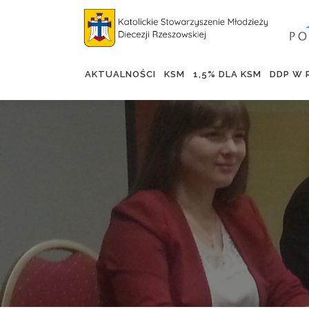
Skip
to
content
AKTUALNOŚCI
KSM
1,5% DLA KSM
DDP W 