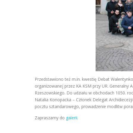
Przedstawiono też m.in. kwestię Debat Walentynkow
organizowanej przez KA KSM przy UR. Generalny As
Rzeszowskiego. Do udziału w obchodach 1050. roczn
Natalia Konopacka – Członek Delegat Archidiecezj
pocztu sztandarowego, prowadzenie modlitw porann
Zapraszamy do
galerii
.