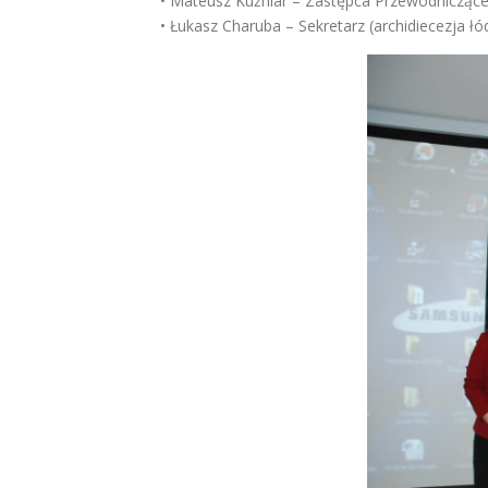
• Mateusz Kuźniar – Zastępca Przewodniczące
• Łukasz Charuba – Sekretarz (archidiecezja łó