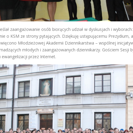
kreślał zaangażowanie osób biorących udział w dyskusjach i wybora
anie o KSM ze strony pytających. Dziękuję ustępującemu Prezydium,
poświęcono Młodzieżowej Akademii Dziennikarstwa – wspólnej inicjaty
omadzących młodych i zaangażowanych dziennikarzy. Gościem Sesji był
wangelizacji przez Internet.