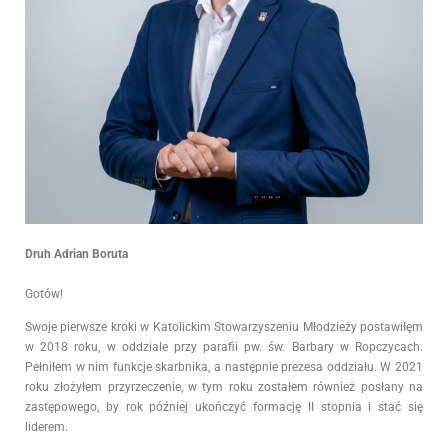
Druh Adrian Boruta
Gotów!
Swoje pierwsze kroki w Katolickim Stowarzyszeniu Młodzieży postawiłęm
w 2018 roku, w oddziale przy parafii pw. św. Barbary w Ropczycach.
Pełniłem w nim funkcje skarbnika, a następnie prezesa oddziału. W 2021
roku złożyłem przyrzeczenie, w tym roku zostałem również posłany na
zastępowego, by rok później ukończyć formację II stopnia i stać się
liderem.