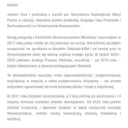
Gotów!
Jestem Ewa i pochodzę z parafii pw. Narodzenia Najświętszej Maryi
Panny w Libuszy. Aktualnie jestem studentką drugiego roku Finansów i
Rachunkowości na Uniwersytecie Rzeszowskim.
Swoją przygodę z Katolickim Stowarzyszeniem Młodzieży rozpoczęłam w
2017 roku, jadąc wtedy po raz pierwszy na turnus. Rok później zaczęłam
uczęszczać na spotkania w libuskim Oddziale KSM i od tamtej pory to
Stowarzyszenie stało się ważną częścią mojego życia. W latach 2022–
2025 pełniłam funkcję Prezesa Oddziału, wcześniej – od 2019 roku –
byłam Sekretarzem, a obecnie posługuję jako Skarbnik.
Te doświadczenia nauczyły mnie odpowiedzialności, zorganizowania,
współpracy w zespole, a także podejmowania inicjatywy – ale przede
wszystkim ugruntowały we mnie postawę służby i troski o wspólnotę.
W 2021 roku złożyłam przyrzeczenie, a 2 lata później po ukończeniu I i II
stopnia formacji zostałam liderem diecezjalnym. Od 2022 roku jestem
również muzyczną i aktywnie działam w sekcji muzycznej naszego
Stowarzyszenia. Jestem osobą towarzyską, otwartą, kreatywną i
ambitną.