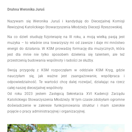
Druhna Weronika Juruś
Nazywam się Weronika Juruś i kandyduję do Diecezjalnej Komisji
Rewizyjnej Katolickiego Stowarzyszenia Młodzieży Diecezji Rzeszowskiej.
Na co dzień studiuję fizjoterapię na III roku, a moją wielką pasją jest
muzyka – to właśnie ona towarzyszy mi od zawsze i daje mi mnóstwo
energii do działania. W KSM prowadzę formację dla muzycznych, która
jest dla mnie nie tylko sposobem dzielenia się talentem, ale też
przestrzenią budowania wspólnoty i radości ze służby.
Swoją przygodę z KSM rozpoczęłam w oddziale KSM Kryg, gdzie
nauczyłam się, jak ważne jest zaangażowanie, współpraca i
odpowiedzialność. Te wartości chcę dalej rozwijać, działając na rzecz
całej naszej diecezjalnej wspólnoty.
Od roku 2023 jestem Zastępcą Sekretarza XVI Kadencji Zarządu
Katolickiego Stowarzyszenia Młodzieży. W tym czasie zdobyłam ogromne
doświadczenie w zakresie funkcjonowania struktur i mam szerokie
pojęcie o pracy administracyjnej i organizacyjnej.