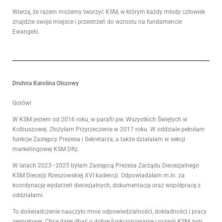
Wierzę, że razem możemy tworzyć KSM, w którym każdy młody człowiek
znajdzie swoje miejsce i przestrzeń do wzrostu na fundamencie
Ewangelii.
Druhna Karolina Olszowy
Gotów!
W KSM jestem od 2016 roku, w parafii pw. Wszystkich Świętych w
Kolbuszowej. Złożyłam Przyrzeczenie w 2017 roku. W oddziale pełniłam
funkcje Zastępcy Prezesa i Sekretarza, a także działałam w sekcji
marketingowej KSM DRz.
W latach 2023–2025 byłam Zastępcą Prezesa Zarządu Diecezjalnego
KSM Diecezji Rzeszowskiej XVI kadencji. Odpowiadałam m.in. za
koordynację wydarzeń diecezjalnych, dokumentację oraz współpracę z
oddziałami.
To doświadczenie nauczyło mnie odpowiedzialności, dokładności i pracy
zespołowej. Chcę dalej dbać o dobre funkcjonowanie i rozwój KSM, tym