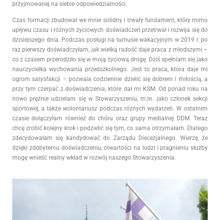
przyjmowanej na siebie odpowiedzialności.
Czas formacji zbudował we mnie solidny i trwały fundament, który mimo
upływu czasu i różnych życiowych doświadczeń przetrwał i rozwija się do
dzisiejszego dnia. Podczas posługi na turnusie wakacyjnym w 2019 r. po
raz pierwszy doświadczyłam, jak wielką radość daje praca z młodszymi –
co z czasem przerodziło się w moją życiową drogę. Dziś spełniam się jako
nauczycielka wychowania przedszkolnego. Jest to praca, która daje mi
ogrom satysfakcji – pozwala codziennie dzielić się dobrem i miłością, a
przy tym czerpać z doświadczenia, które dał mi KSM. Od ponad roku na
nowo prężnie udzielam się w Stowarzyszeniu, m.in. jako członek sekcji
sportowej, a także wolontariusz podczas różnych wydarzeń. W ostatnim
czasie dołączyłam również do chóru oraz grupy medialnej DDM. Teraz
chcę zrobić kolejny krok i podzielić się tym, co sama otrzymałam. Dlatego
zdecydowałam się kandydować do Zarządu Diecezjalnego. Wierzę, że
dzięki zdobytemu doświadczeniu, otwartości na ludzi i pragnieniu służby
mogę wnieść realny wkład w rozwój naszego Stowarzyszenia.