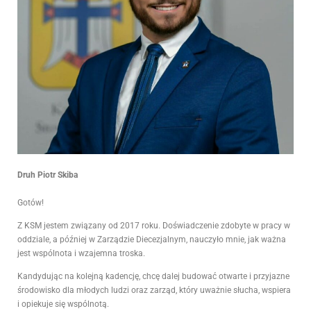
Druh Piotr Skiba
Gotów!
Z KSM jestem związany od 2017 roku. Doświadczenie zdobyte w pracy w
oddziale, a później w Zarządzie Diecezjalnym, nauczyło mnie, jak ważna
jest wspólnota i wzajemna troska.
Kandydując na kolejną kadencję, chcę dalej budować otwarte i przyjazne
środowisko dla młodych ludzi oraz zarząd, który uważnie słucha, wspiera
i opiekuje się wspólnotą.