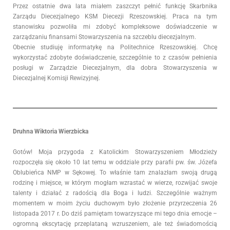
Przez ostatnie dwa lata miałem zaszczyt pełnić funkcję Skarbnika
Zarządu Diecezjalnego KSM Diecezji Rzeszowskiej. Praca na tym
stanowisku pozwoliła mi zdobyć kompleksowe doświadczenie w
zarządzaniu finansami Stowarzyszenia na szczeblu diecezjalnym.
Obecnie studiuję informatykę na Politechnice Rzeszowskiej. Chcę
wykorzystać zdobyte doświadczenie, szczególnie to z czasów pełnienia
posługi w Zarządzie Diecezjalnym, dla dobra Stowarzyszenia w
Diecezjalnej Komisji Rewizyjnej.
Druhna Wiktoria Wierzbicka
Gotów!
Moja przygoda z Katolickim Stowarzyszeniem Młodzieży
rozpoczęła się około 10 lat temu w oddziale przy parafii pw. św. Józefa
Oblubieńca NMP w Sękowej. To właśnie tam znalazłam swoją drugą
rodzinę i miejsce, w którym mogłam wzrastać w wierze, rozwijać swoje
talenty i działać z radością dla Boga i ludzi. Szczególnie ważnym
momentem w moim życiu duchowym było złożenie przyrzeczenia 26
listopada 2017 r. Do dziś pamiętam towarzyszące mi tego dnia emocje –
ogromną ekscytację przeplataną wzruszeniem, ale też świadomością