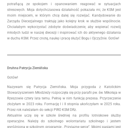
potrafiącą ze spokojem i opanowaniem reagować w sytuacjach
stresowych. Moja dotychczasowa działalność pokazała mi, że KSM jest
moim miejscem, w którym chcę dalej się rozwijać. Kandydowanie do
Zarządu Diecezjalnego traktuję jako kolejny krok w służbie wspólnocie.
Chciałabym wykorzystać zdobyte doświadczenie, aby wspierać rozwój
młodych ludzi w naszej diecezji i inspirować ich do aktywnego działania
w duchu KSM.
Przez cnotę, naukę i pracę służyć Bogu i Ojczyźnie. Gotów!
Druhna Patrycja Ziemińska
Gotów!
Nazywam się Patrycja Ziemińska. Moja przygoda z Katolickim
Stowarzyszeniem Młodzieży rozpoczęła się przy parafii pw. św. Mikołaja w
Rzeszowie cztery lata temu. Pełnię w nim funkcję prezesa. Przyrzeczenie
złożyłam w 2023 roku. Formację I i II stopnia ukończyłam w 2025 roku.
Przez rok należałam do sekcji PIRO KSM DRz.
Aktualnie uczę się w szkole średniej na profilu lotniskowe służby
operacyjne. Należę do szkolnego wolontariatu szkolnego i jestem
wyróżniona w szkolnym programie ,, Przyjazne serce”. Moimi pasjami jest