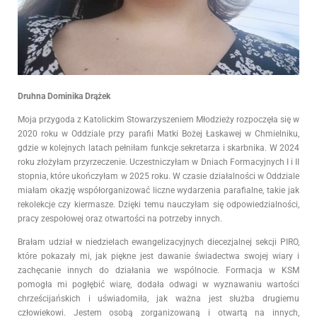
Druhna Dominika Drążek
Moja przygoda z Katolickim Stowarzyszeniem Młodzieży rozpoczęła się w
2020 roku w Oddziale przy parafii Matki Bożej Łaskawej w Chmielniku,
gdzie w kolejnych latach pełniłam funkcje sekretarza i skarbnika. W 2024
roku złożyłam przyrzeczenie. Uczestniczyłam w Dniach Formacyjnych I i II
stopnia, które ukończyłam w 2025 roku. W czasie działalności w Oddziale
miałam okazję współorganizować liczne wydarzenia parafialne, takie jak
rekolekcje czy kiermasze. Dzięki temu nauczyłam się odpowiedzialności,
pracy zespołowej oraz otwartości na potrzeby innych.
Brałam udział w niedzielach ewangelizacyjnych diecezjalnej sekcji PIRO,
które pokazały mi, jak piękne jest dawanie świadectwa swojej wiary i
zachęcanie innych do działania we wspólnocie. Formacja w KSM
pomogła mi pogłębić wiarę, dodała odwagi w wyznawaniu wartości
chrześcijańskich i uświadomiła, jak ważna jest służba drugiemu
człowiekowi.
Jestem osobą zorganizowaną i otwartą na innych,