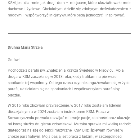
KSM jest dla mnie jak drugi dom – miejscem, które ukształtowało mnie
duchowo i życiowo. Chciałabym dzielić się zdobytym doświadczeniem z
młodymi i współtworzyć inicjatywy, które będą jednoczyć i inspirować.
Druhna Maria Strzała
Gotów!
Pochodzę z parafii pw. Znalezienia Krzyża Świętego w Niebylcu. Moja
droga w KSM zaczęła się w 2013 roku, kiedy trafiłam na pierwsze
spotkanie tej wspólnoty. Od tego czasu czynnie angażowałam się w życie
parafii, udzielałam się na spotkaniach i współtworzyłam parafialny
oddział.
W 2015 roku złożyłam przyrzeczenie, w 2017 roku zostałam liderem
diecezjalnym a w 2024 zostałam instruktorem KSM. Praca w
Stowarzyszeniu pozwala rozwijać mi swoje pasje, zdolności oraz ukazuje
mi istotę służby drugiemu człowiekowi. Muzyka sprawia mi wielką radość,
dlatego też należę do sekcji muzycznej KSM DRz, śpiewam również w
chórze parafialnym. Moją pasją jest praca z ludźmi, w szczególności