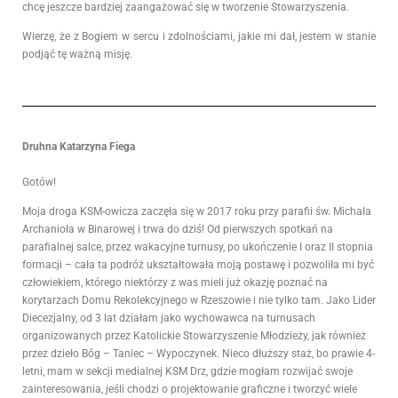
chcę jeszcze bardziej zaangażować się w tworzenie Stowarzyszenia.
Wierzę, że z Bogiem w sercu i zdolnościami, jakie mi dał, jestem w stanie
podjąć tę ważną misję.
Druhna Katarzyna Fiega
Gotów!
Moja droga KSM-owicza zaczęła się w 2017 roku przy parafii św. Michała
Archanioła w Binarowej i trwa do dziś! Od pierwszych spotkań na
parafialnej salce, przez wakacyjne turnusy, po ukończenie I oraz II stopnia
formacji – cała ta podróż ukształtowała moją postawę i pozwoliła mi być
człowiekiem, którego niektórzy z was mieli już okazję poznać na
korytarzach Domu Rekolekcyjnego w Rzeszowie i nie tylko tam.
Jako Lider
Diecezjalny, od 3 lat działam jako wychowawca na turnusach
organizowanych przez Katolickie Stowarzyszenie Młodzieży, jak również
przez dzieło Bóg – Taniec – Wypoczynek. Nieco dłuższy staż, bo prawie 4-
letni, mam w sekcji medialnej KSM Drz, gdzie mogłam rozwijać swoje
zainteresowania, jeśli chodzi o projektowanie graficzne i tworzyć wiele