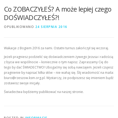
Co ZOBACZYŁEŚ? A może lepiej czego
DOŚWIADCZYŁEŚ?!
OPUBLIKOWANO
24 SIERPNIA 2016
Wakacje z Bogiem 2016 za nami. Ostatni turnus zakończył się wczoraj.
Jeżeli pragniesz podzielić się doświadczeniem żywego Jezusa i radością
z bycia we wspólnocie – koniecznie o tym napisz. Zapraszamy Cię do
tego by dać ŚWIADECTWO! Ubogaćmy się sobą nawzajem. Jeżeli czujesz
pragnienie by napisać kilka słów – nie wahaj się. Ślij wiadomość na maila:
biuro@rzeszow.ksm.org.pl. Wystarczy, że podpiszesz się imieniem bądź
zostawisz
swoje inicjały.
Świadectwa będziemy publikować na naszej stronie.
POSTED IN
INFORMACJE