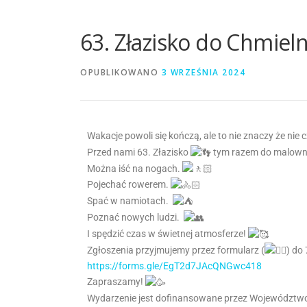
63. Złazisko do Chmieln
OPUBLIKOWANO
3 WRZEŚNIA 2024
Wakacje powoli się kończą, ale to nie znaczy że nie
Przed nami 63. Złazisko
tym razem do malowni
Można iść na nogach.
Pojechać rowerem.
Spać w namiotach.
Poznać nowych ludzi.
I spędzić czas w świetnej atmosferze!
Zgłoszenia przyjmujemy przez formularz (
) do
https://forms.gle/EgT2d7JAcQNGwc418
Zapraszamy!
Wydarzenie jest dofinansowane przez Województw