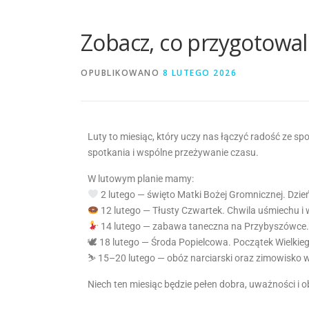
Zobacz, co przygotowal
OPUBLIKOWANO
8 LUTEGO 2026
Luty to miesiąc, który uczy nas łączyć radość ze s
spotkania i wspólne przeżywanie czasu.
W lutowym planie mamy:
2 lutego — święto Matki Bożej Gromnicznej. Dzień
12 lutego — Tłusty Czwartek. Chwila uśmiechu i 
14 lutego — zabawa taneczna na Przybyszówce. 
🕊 18 lutego — Środa Popielcowa. Początek Wielkiego 
⛷ 15–20 lutego — obóz narciarski oraz zimowisko 
Niech ten miesiąc będzie pełen dobra, uważności i 